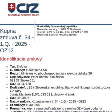
Úrad vlády Slovenskej republiky
Kúpna
Námestie slobody 1, 813 70 Bratislava
Telefón: 02/572 95 111, Fax: 02/524 97 595
info@vlada.gov.sk www.crz.gov.sk
zmluva č. 34 -
1.Q. - 2025 -
OZ12
Identifikácia zmluvy
Typ:
Zmluva
Č. zmluvy:
1050/2025/LSR
Rezort:
Ministerstvo pôdohospodárstva a rozvoja vidieka SR
Objednávateľ:
Peter Bartko - Stolárstvo
082 37 Široké 551
IČO:
31247130
Dodávateľ:
LESY Slovenskej republiky, štátny podnik organizačná zložka
OZ Tatry
Juraja Martinku 110/6, 033 01 Liptovský Hrádok
IČO:
36038351
Názov zmluvy:
Kúpna zmluva č. 34 - 1.Q. - 2025 - OZ12
ID zmluvy:
10408354
Poznámka:
kúpna cena podľa platného cenníka OZ v čase dodania