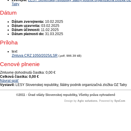
Zverejnil:
LESY Slovenskej republiky, štátny podnik organizačná zložka OZ
Tatry
Dátum
Dátum zverejnenia:
10.02.2025
Dátum uzavretia:
03.02.2025
Dátum účinnosti:
11.02.2025
Dátum platnosti do:
31.03.2025
Príloha
text
Zmluva CRZ 1050/2025/LSR
(.pdf, 986.39 kB)
Cenové plnenie
Zmluvne dohodnutá čiastka:
0,00 €
Celková čiastka:
0,00 €
Návrat späť
Vystavil:
LESY Slovenskej republiky, štátny podnik organizačná zložka OZ Tatry
©2011 - Úrad vlády Slovenskej republiky, Všetky práva vyhradené
Design by
Aglo solutions
, Powered by
SysCom