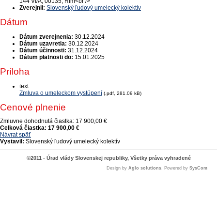
144 VI/A, 00135, Rím<br />
Zverejnil:
Slovenský ľudový umelecký kolektív
Dátum
Dátum zverejnenia:
30.12.2024
Dátum uzavretia:
30.12.2024
Dátum účinnosti:
31.12.2024
Dátum platnosti do:
15.01.2025
Príloha
text
Zmluva o umeleckom vystúpení
(.pdf, 281.09 kB)
Cenové plnenie
Zmluvne dohodnutá čiastka:
17 900,00 €
Celková čiastka:
17 900,00 €
Návrat späť
Vystavil:
Slovenský ľudový umelecký kolektív
©2011 - Úrad vlády Slovenskej republiky, Všetky práva vyhradené
Design by
Aglo solutions
, Powered by
SysCom