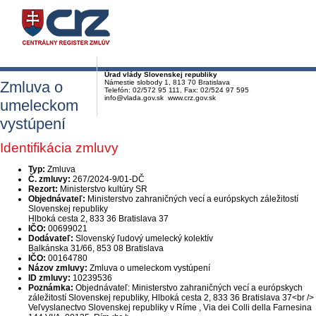
Úrad vlády Slovenskej republiky
Zmluva o
Námestie slobody 1, 813 70 Bratislava
Telefón: 02/572 95 111, Fax: 02/524 97 595
info@vlada.gov.sk www.crz.gov.sk
umeleckom
vystúpení
Identifikácia zmluvy
Typ:
Zmluva
Č. zmluvy:
267/2024-9/01-DČ
Rezort:
Ministerstvo kultúry SR
Objednávateľ:
Ministerstvo zahraničných vecí a európskych záležitostí
Slovenskej republiky
Hlboká cesta 2, 833 36 Bratislava 37
IČO:
00699021
Dodávateľ:
Slovenský ľudový umelecký kolektív
Balkánska 31/66, 853 08 Bratislava
IČO:
00164780
Názov zmluvy:
Zmluva o umeleckom vystúpení
ID zmluvy:
10239536
Poznámka:
Objednávateľ: Ministerstvo zahraničných vecí a európskych
záležitostí Slovenskej republiky, Hlboká cesta 2, 833 36 Bratislava 37<br />
Veľvyslanectvo Slovenskej republiky v Ríme , Via dei Colli della Farnesina