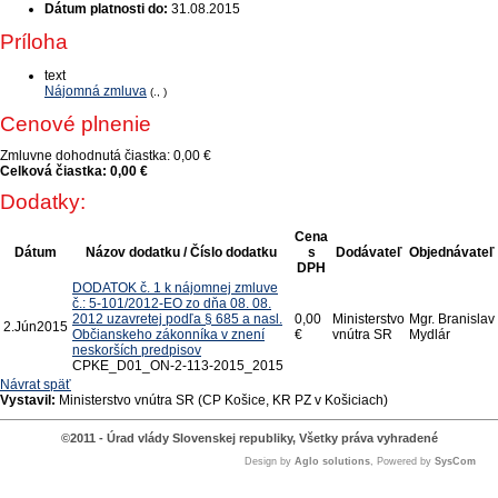
Dátum platnosti do:
31.08.2015
Príloha
text
Nájomná zmluva
(., )
Cenové plnenie
Zmluvne dohodnutá čiastka:
0,00 €
Celková čiastka:
0,00 €
Dodatky:
Cena
Dátum
Názov dodatku / Číslo dodatku
s
Dodávateľ
Objednávateľ
DPH
DODATOK č. 1 k nájomnej zmluve
č.: 5-101/2012-EO zo dňa 08. 08.
2012 uzavretej podľa § 685 a nasl.
0,00
Ministerstvo
Mgr. Branislav
2.
Jún
2015
Občianskeho zákonníka v znení
€
vnútra SR
Mydlár
neskorších predpisov
CPKE_D01_ON-2-113-2015_2015
Návrat späť
Vystavil:
Ministerstvo vnútra SR (CP Košice, KR PZ v Košiciach)
©2011 - Úrad vlády Slovenskej republiky, Všetky práva vyhradené
Design by
Aglo solutions
, Powered by
SysCom