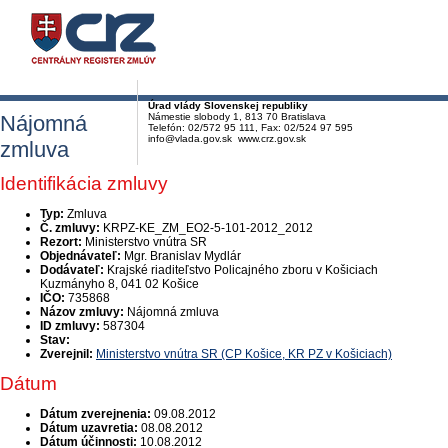
Úrad vlády Slovenskej republiky
Nájomná
Námestie slobody 1, 813 70 Bratislava
Telefón: 02/572 95 111, Fax: 02/524 97 595
info@vlada.gov.sk www.crz.gov.sk
zmluva
Identifikácia zmluvy
Typ:
Zmluva
Č. zmluvy:
KRPZ-KE_ZM_EO2-5-101-2012_2012
Rezort:
Ministerstvo vnútra SR
Objednávateľ:
Mgr. Branislav Mydlár
Dodávateľ:
Krajské riaditeľstvo Policajného zboru v Košiciach
Kuzmányho 8, 041 02 Košice
IČO:
735868
Názov zmluvy:
Nájomná zmluva
ID zmluvy:
587304
Stav:
Zverejnil:
Ministerstvo vnútra SR (CP Košice, KR PZ v Košiciach)
Dátum
Dátum zverejnenia:
09.08.2012
Dátum uzavretia:
08.08.2012
Dátum účinnosti:
10.08.2012