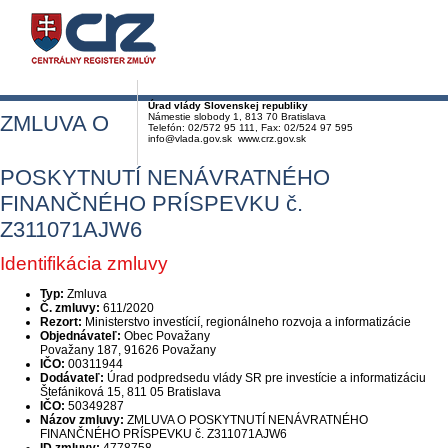
Úrad vlády Slovenskej republiky
ZMLUVA O
Námestie slobody 1, 813 70 Bratislava
Telefón: 02/572 95 111, Fax: 02/524 97 595
info@vlada.gov.sk www.crz.gov.sk
POSKYTNUTÍ NENÁVRATNÉHO
FINANČNÉHO PRÍSPEVKU č.
Z311071AJW6
Identifikácia zmluvy
Typ:
Zmluva
Č. zmluvy:
611/2020
Rezort:
Ministerstvo investícií, regionálneho rozvoja a informatizácie
Objednávateľ:
Obec Považany
Považany 187, 91626 Považany
IČO:
00311944
Dodávateľ:
Úrad podpredsedu vlády SR pre investície a informatizáciu
Štefániková 15, 811 05 Bratislava
IČO:
50349287
Názov zmluvy:
ZMLUVA O POSKYTNUTÍ NENÁVRATNÉHO
FINANČNÉHO PRÍSPEVKU č. Z311071AJW6