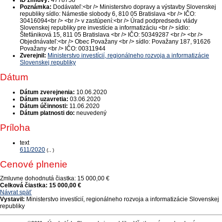
ID zmluvy:
4778758
Poznámka:
Dodávateľ:<br /> Ministerstvo dopravy a výstavby Slovenskej
republiky sídlo: Námestie slobody 6, 810 05 Bratislava <br /> IČO:
30416094<br /> <br /> v zastúpení:<br /> Úrad podpredsedu vlády
Slovenskej republiky pre investície a informatizáciu <br /> sídlo:
Štefániková 15, 811 05 Bratislava <br /> IČO: 50349287 <br /> <br />
Objednávateľ:<br /> Obec Považany <br /> sídlo: Považany 187, 91626
Považany <br /> IČO: 00311944
Zverejnil:
Ministerstvo investícií, regionálneho rozvoja a informatizácie
Slovenskej republiky
Dátum
Dátum zverejnenia:
10.06.2020
Dátum uzavretia:
03.06.2020
Dátum účinnosti:
11.06.2020
Dátum platnosti do:
neuvedený
Príloha
text
611/2020
(., )
Cenové plnenie
Zmluvne dohodnutá čiastka:
15 000,00 €
Celková čiastka:
15 000,00 €
Návrat späť
Vystavil:
Ministerstvo investícií, regionálneho rozvoja a informatizácie Slovenskej
republiky