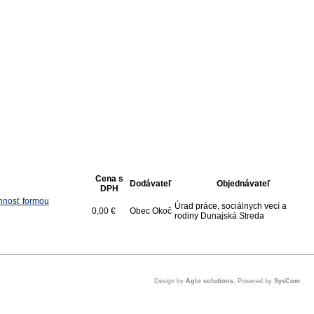
Cena s
Dodávateľ
Objednávateľ
DPH
innosť formou
Úrad práce, sociálnych vecí a
0,00 €
Obec Okoč
rodiny Dunajská Streda
Design by
Aglo solutions
, Powered by
SysCom