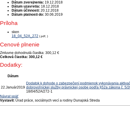
Dátum zverejnenia:
19.12.2018
Dátum uzavretia:
18.12.2018
Dátum účinnosti:
20.12.2018
Dátum platnosti do:
30.06.2019
Príloha
sken
18_04_52A_272
(.pdf, )
Cenové plnenie
Zmluvne dohodnutá čiastka:
300,12 €
Celková čiastka:
300,12 €
Dodatky:
Dátum
Dodatok k dohode o zabezpečení podmienok vykonávania aktivačne
22.
Január
2019
dobrovoľníckej služby právnickej osobe podľa §52a zákona č. 5/2
18/04/52A/272-1
Návrat späť
Vystavil:
Úrad práce, sociálnych vecí a rodiny Dunajská Streda