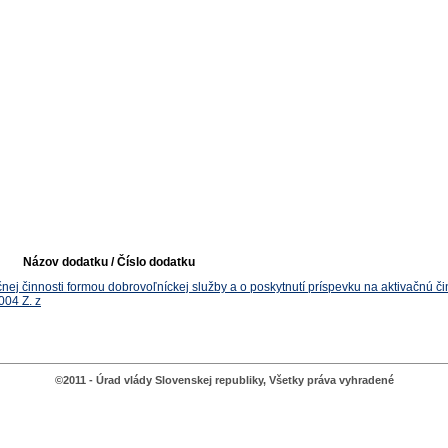
Názov dodatku / Číslo dodatku
j činnosti formou dobrovoľníckej služby a o poskytnutí príspevku na aktivačnú č
004 Z. z
©2011 - Úrad vlády Slovenskej republiky, Všetky práva vyhradené