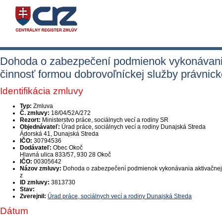
Dohoda o zabezpečení podmienok vykonávania a
činnosť formou dobrovoľníckej služby právnick
Identifikácia zmluvy
Typ:
Zmluva
Č. zmluvy:
18/04/52A/272
Rezort:
Ministerstvo práce, sociálnych vecí a rodiny SR
Objednávateľ:
Úrad práce, sociálnych vecí a rodiny Dunajská Streda
Ádorská 41, Dunajská Streda
IČO:
30794536
Dodávateľ:
Obec Okoč
Hlavná ulica 833/57, 930 28 Okoč
IČO:
00305642
Názov zmluvy:
Dohoda o zabezpečení podmienok vykonávania aktivačnej či
z
ID zmluvy:
3813730
Stav:
Zverejnil:
Úrad práce, sociálnych vecí a rodiny Dunajská Streda
Dátum