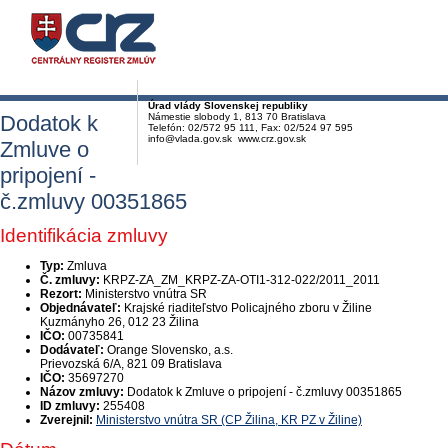
Úrad vlády Slovenskej republiky
Dodatok k
Námestie slobody 1, 813 70 Bratislava
Telefón: 02/572 95 111, Fax: 02/524 97 595
info@vlada.gov.sk www.crz.gov.sk
Zmluve o
pripojení -
č.zmluvy 00351865
Identifikácia zmluvy
Typ:
Zmluva
Č. zmluvy:
KRPZ-ZA_ZM_KRPZ-ZA-OTI1-312-022/2011_2011
Rezort:
Ministerstvo vnútra SR
Objednávateľ:
Krajské riaditeľstvo Policajného zboru v Žiline
Kuzmányho 26, 012 23 Žilina
IČO:
00735841
Dodávateľ:
Orange Slovensko, a.s.
Prievozská 6/A, 821 09 Bratislava
IČO:
35697270
Názov zmluvy:
Dodatok k Zmluve o pripojení - č.zmluvy 00351865
ID zmluvy:
255408
Zverejnil:
Ministerstvo vnútra SR (CP Žilina, KR PZ v Žiline)