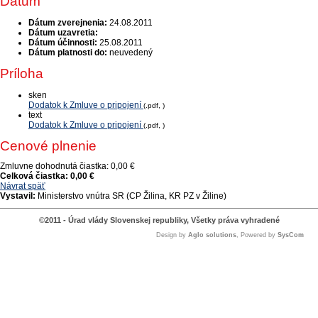
Dátum
Dátum zverejnenia:
24.08.2011
Dátum uzavretia:
Dátum účinnosti:
25.08.2011
Dátum platnosti do:
neuvedený
Príloha
sken
Dodatok k Zmluve o pripojení
(.pdf, )
text
Dodatok k Zmluve o pripojení
(.pdf, )
Cenové plnenie
Zmluvne dohodnutá čiastka:
0,00 €
Celková čiastka:
0,00 €
Návrat späť
Vystavil:
Ministerstvo vnútra SR (CP Žilina, KR PZ v Žiline)
©2011 - Úrad vlády Slovenskej republiky, Všetky práva vyhradené
Design by
Aglo solutions
, Powered by
SysCom