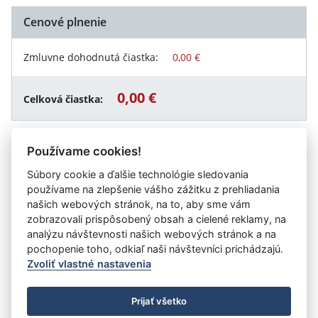
Cenové plnenie
Zmluvne dohodnutá čiastka:
0,00 €
0,00 €
Celková čiastka:
Používame cookies!
Návrat späť
Súbory cookie a ďalšie technológie sledovania
používame na zlepšenie vášho zážitku z prehliadania
našich webových stránok, na to, aby sme vám
zobrazovali prispôsobený obsah a cielené reklamy, na
Vystavil:
Dopravný podnik mesta Košice, akciová
analýzu návštevnosti našich webových stránok a na
spoločnosť
pochopenie toho, odkiaľ naši návštevníci prichádzajú.
Zvoliť vlastné nastavenia
©
Úrad vlády SR
- Všetky práva vyhradené
Prijať všetko
Prehlásenie o prístupnosti
Zmluvy do 31.12.2010