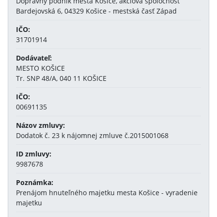
Dopravný podnik mesta Košice, akciová spoločnosť
Bardejovská 6, 04329 Košice - mestská časť Západ
IČO:
31701914
Dodávateľ:
MESTO KOŠICE
Tr. SNP 48/A, 040 11 KOŠICE
IČO:
00691135
Názov zmluvy:
Dodatok č. 23 k nájomnej zmluve č.2015001068
ID zmluvy:
9987678
Poznámka:
Prenájom hnuteľného majetku mesta Košice - vyradenie
majetku