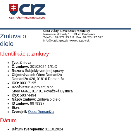
Úrad vlády Slovenskej republiky
Zmluva o
Námestie slobody 1, 813 70 Bratislava
Telefón: 02/572 95 111, Fax: 02/524 97 595
info@vlada.gov.sk www.crz.gov.sk
dielo
Identifikácia zmluvy
Typ:
Zmluva
Č. zmluvy:
30102024-1/ZoD
Rezort:
Subjekty verejnej správy
Objednávateľ:
Obec Domaniža
Domaniža 426, 01816 Domaniža
IČO:
00317195
Dodávateľ:
a-project, s.r.o.
Stred 66/61, 017 01 Považská Bystrica
IČO:
50374494
Názov zmluvy:
Zmluva o dielo
ID zmluvy:
9979337
Stav:
Zverejnil:
Obec Domaniža
Dátum
Dátum zverejnenia:
31.10.2024