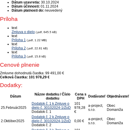
Dátum uzavretia:
30.10.2024
Dátum účinnosti:
01.11.2024
Dátum platnosti do:
neuvedený
Príloha
text
Zmluva o dielo
(.pdf, 645.5 kB)
text
Príloha 1
(.pdf, 1.22 MB)
text
Príloha 2
(.pdf, 22.81 kB)
text
Príloha 3
(.pdf, 15.8 kB)
Cenové plnenie
Zmluvne dohodnutá čiastka:
99 491,00 €
Celková čiastka:
101 978,29 €
Dodatky:
Názov dodatku / Číslo
Cena s
Dátum
Dodávateľ
Objednávateľ
dodatku
DPH
Dodatok č. 1 k Zmluve o
101
a-project,
Obec
25.
Február
2025
dielo č. 30102024-1/ZoD
978,28
s.r.o.
Domaniža
Dodatok č. 1
€
Dodatok č. 2 k Zmluve o
a-project,
Obec
2.
Október
2025
dielo č. 30102024-1/ZoD
0,00 €
s.r.o.
Domaniža
Dodatok č. 2