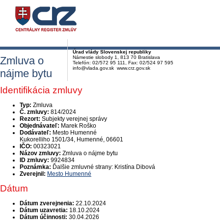
Úrad vlády Slovenskej republiky
Zmluva o
Námestie slobody 1, 813 70 Bratislava
Telefón: 02/572 95 111, Fax: 02/524 97 595
info@vlada.gov.sk www.crz.gov.sk
nájme bytu
Identifikácia zmluvy
Typ:
Zmluva
Č. zmluvy:
814/2024
Rezort:
Subjekty verejnej správy
Objednávateľ:
Marek Roško
Dodávateľ:
Mesto Humenné
Kukorelliho 1501/34, Humenné, 06601
IČO:
00323021
Názov zmluvy:
Zmluva o nájme bytu
ID zmluvy:
9924834
Poznámka:
Ďalšie zmluvné strany: Kristína Dibová
Zverejnil:
Mesto Humenné
Dátum
Dátum zverejnenia:
22.10.2024
Dátum uzavretia:
18.10.2024
Dátum účinnosti:
30.04.2026