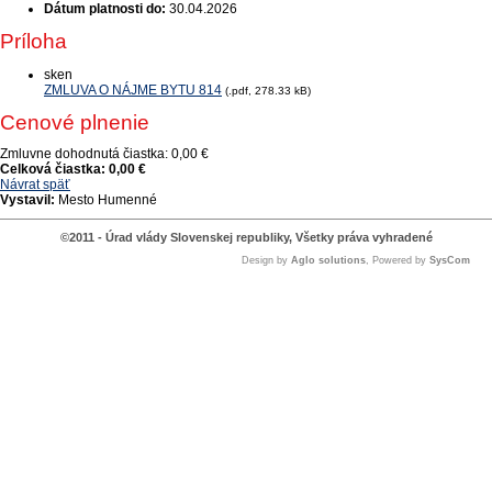
Dátum platnosti do:
30.04.2026
Príloha
sken
ZMLUVA O NÁJME BYTU 814
(.pdf, 278.33 kB)
Cenové plnenie
Zmluvne dohodnutá čiastka:
0,00 €
Celková čiastka:
0,00 €
Návrat späť
Vystavil:
Mesto Humenné
©2011 - Úrad vlády Slovenskej republiky, Všetky práva vyhradené
Design by
Aglo solutions
, Powered by
SysCom