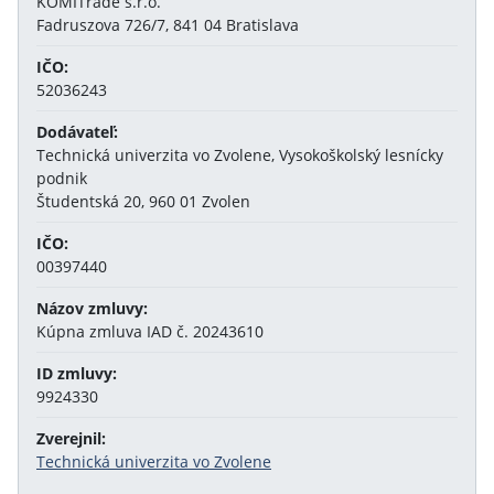
KOMITrade s.r.o.
Fadruszova 726/7, 841 04 Bratislava
IČO:
52036243
Dodávateľ:
Technická univerzita vo Zvolene, Vysokoškolský lesnícky
podnik
Študentská 20, 960 01 Zvolen
IČO:
00397440
Názov zmluvy:
Kúpna zmluva IAD č. 20243610
ID zmluvy:
9924330
Zverejnil:
Technická univerzita vo Zvolene