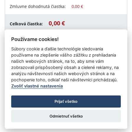
Zmluvne dohodnutá čiastka:
0,00 €
0,00 €
Celková čiastka:
Používame cookies!
Súbory cookie a ďalšie technológie sledovania
Návrat späť
používame na zlepšenie vášho zážitku z prehliadania
našich webových stránok, na to, aby sme vám
zobrazovali prispôsobený obsah a cielené reklamy, na
analýzu návštevnosti našich webových stránok a na
Vystavil:
Technická univerzita vo Zvolene
pochopenie toho, odkiaľ naši návštevníci prichádzajú.
Zvoliť vlastné nastavenia
©
Úrad vlády SR
- Všetky práva vyhradené
Prijať všetko
Prehlásenie o prístupnosti
Zmluvy do 31.12.2010
Nastavenia cookies
Odmietnuť všetko
Tvorba stránok
: Aglo Solutions
Redakčný systém
: SysCom