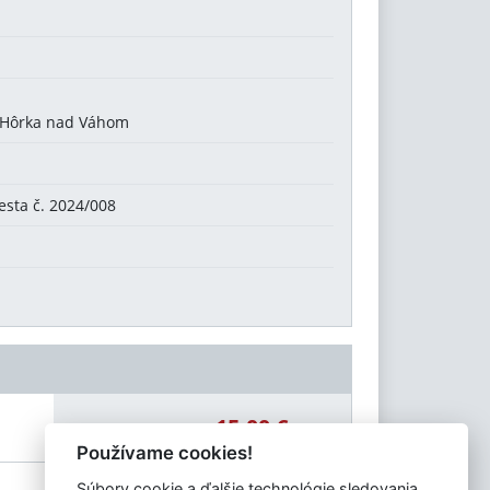
, Hôrka nad Váhom
sta č. 2024/008
15,00 €
Celková čiastka:
Používame cookies!
Súbory cookie a ďalšie technológie sledovania