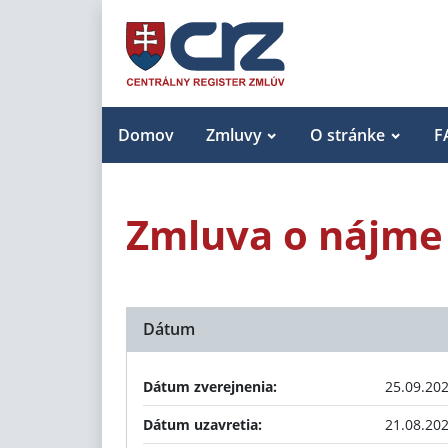
Domov
Zmluvy
O stránke
F
Zmluva o nájme 
Dátum
Dátum zverejnenia:
25.09.20
Dátum uzavretia:
21.08.20