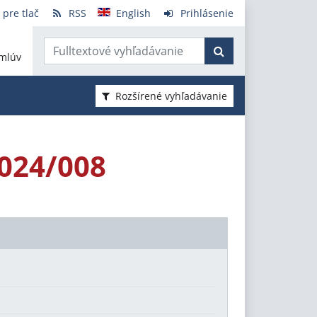
 pre tlač
RSS
English
Prihlásenie
mlúv
Rozšírené vyhľadávanie
2024/008