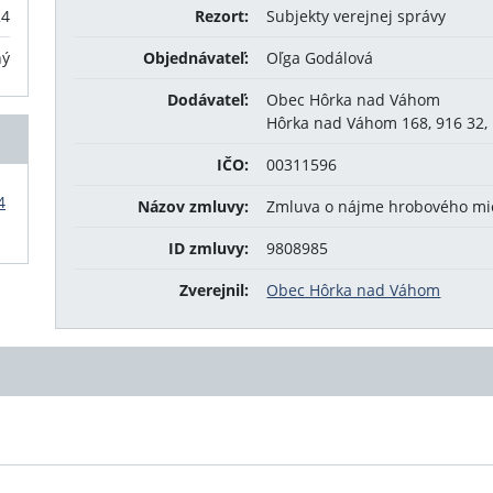
24
Rezort:
Subjekty verejnej správy
ný
Objednávateľ:
Oľga Godálová
Dodávateľ:
Obec Hôrka nad Váhom
Hôrka nad Váhom 168, 916 32
IČO:
00311596
4
Názov zmluvy:
Zmluva o nájme hrobového mie
ID zmluvy:
9808985
Zverejnil:
Obec Hôrka nad Váhom