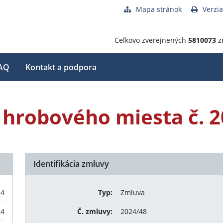
Mapa stránok
Verzia
Celkovo zverejnených
5810073
z
AQ
Kontakt a podpora
hrobového miesta č. 
Identifikácia zmluvy
24
Typ:
Zmluva
24
Č. zmluvy:
2024/48