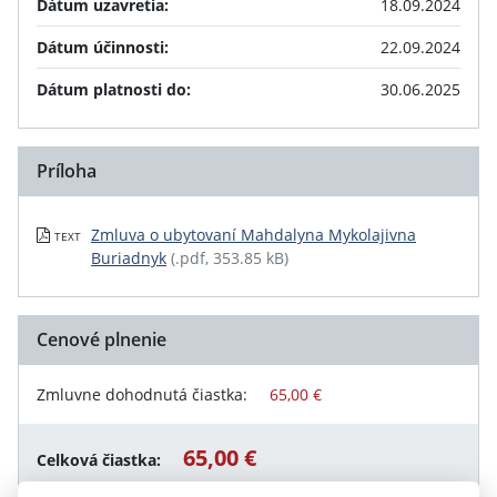
Dátum uzavretia:
18.09.2024
Dátum účinnosti:
22.09.2024
Dátum platnosti do:
30.06.2025
Príloha
Zmluva o ubytovaní Mahdalyna Mykolajivna
TEXT
Buriadnyk
(.pdf, 353.85 kB)
Cenové plnenie
Zmluvne dohodnutá čiastka:
65,00 €
65,00 €
Celková čiastka: