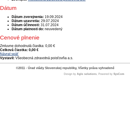
Dátum
Dátum zverejnenia:
19.09.2024
Dátum uzavretia:
29.07.2024
Dátum účinnosti:
31.07.2024
Dátum platnosti do:
neuvedený
Cenové plnenie
Zmluvne dohodnutá čiastka:
0,00 €
Celková čiastka:
0,00 €
Návrat späť
Vystavil:
Všeobecná zdravotná poisťovňa a.s.
©2011 - Úrad vlády Slovenskej republiky, Všetky práva vyhradené
Design by
Aglo solutions
, Powered by
SysCom