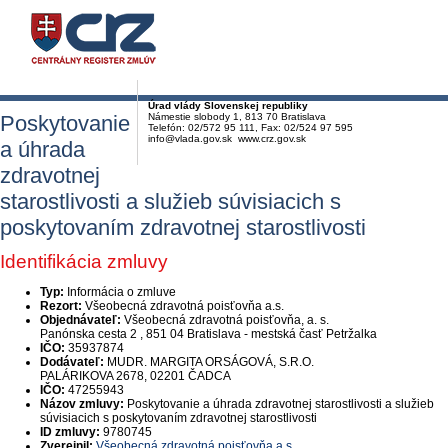
Úrad vlády Slovenskej republiky
Poskytovanie
Námestie slobody 1, 813 70 Bratislava
Telefón: 02/572 95 111, Fax: 02/524 97 595
info@vlada.gov.sk www.crz.gov.sk
a úhrada
zdravotnej
starostlivosti a služieb súvisiacich s
poskytovaním zdravotnej starostlivosti
Identifikácia zmluvy
Typ:
Informácia o zmluve
Rezort:
Všeobecná zdravotná poisťovňa a.s.
Objednávateľ:
Všeobecná zdravotná poisťovňa, a. s.
Panónska cesta 2 , 851 04 Bratislava - mestská časť Petržalka
IČO:
35937874
Dodávateľ:
MUDR. MARGITA ORSÁGOVÁ, S.R.O.
PALÁRIKOVA 2678, 02201 ČADCA
IČO:
47255943
Názov zmluvy:
Poskytovanie a úhrada zdravotnej starostlivosti a služieb
súvisiacich s poskytovaním zdravotnej starostlivosti
ID zmluvy:
9780745
Zverejnil:
Všeobecná zdravotná poisťovňa a.s.