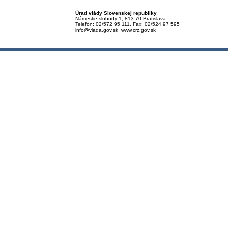
Úrad vlády Slovenskej republiky
Námestie slobody 1, 813 70 Bratislava
Telefón: 02/572 95 111, Fax: 02/524 97 595
info@vlada.gov.sk www.crz.gov.sk