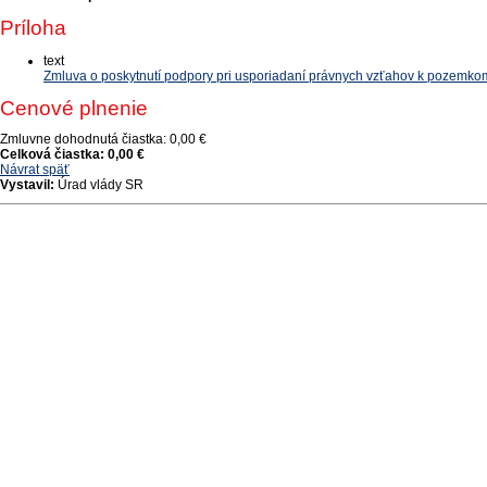
Príloha
text
Zmluva o poskytnutí podpory pri usporiadaní právnych vzťahov k pozemko
Cenové plnenie
Zmluvne dohodnutá čiastka:
0,00 €
Celková čiastka:
0,00 €
Návrat späť
Vystavil:
Úrad vlády SR