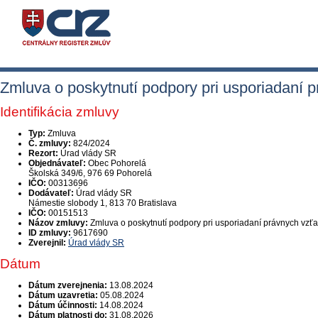
Zmluva o poskytnutí podpory pri usporiadaní
Identifikácia zmluvy
Typ:
Zmluva
Č. zmluvy:
824/2024
Rezort:
Úrad vlády SR
Objednávateľ:
Obec Pohorelá
Školská 349/6, 976 69 Pohorelá
IČO:
00313696
Dodávateľ:
Úrad vlády SR
Námestie slobody 1, 813 70 Bratislava
IČO:
00151513
Názov zmluvy:
Zmluva o poskytnutí podpory pri usporiadaní právnych vz
ID zmluvy:
9617690
Zverejnil:
Úrad vlády SR
Dátum
Dátum zverejnenia:
13.08.2024
Dátum uzavretia:
05.08.2024
Dátum účinnosti:
14.08.2024
Dátum platnosti do:
31.08.2026