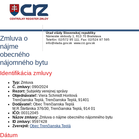
Úrad vlády Slovenskej republiky
Zmluva o
Námestie slobody 1, 813 70 Bratislava
Telefón: 02/572 95 111, Fax: 02/524 97 595
info@vlada.gov.sk www.crz.gov.sk
nájme
obecného
nájomného bytu
Identifikácia zmluvy
Typ:
Zmluva
Č. zmluvy:
090/2024
Rezort:
Subjekty verejnej správy
Objednávateľ:
Viera Schmidt Horilová
Trenčianska Teplá, Trenčianska Teplá, 91401
Dodávateľ:
Obec Trenčianska Teplá
M.R.Štefánika 376/30, Trenčianska Teplá, 914 01
IČO:
00312045
Názov zmluvy:
Zmluva o nájme obecného nájomného bytu
ID zmluvy:
9597428
Zverejnil:
Obec Trenčianska Teplá
Dátum