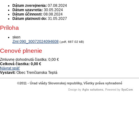
Dátum zverejnenia:
07.08.2024
Dátum uzavretia:
30.05.2024
Dátum účinnosti:
08.08.2024
Dátum platnosti do:
31.05.2027
Príloha
sken
Zml 090_30072024094608
(.pdf, 687.02 kB)
Cenové plnenie
Zmluvne dohodnutá čiastka:
0,00 €
Celková čiastka:
0,00 €
Návrat späť
Vystavil:
Obec Trenčianska Teplá
©2011 - Úrad vlády Slovenskej republiky, Všetky práva vyhradené
Design by
Aglo solutions
, Powered by
SysCom