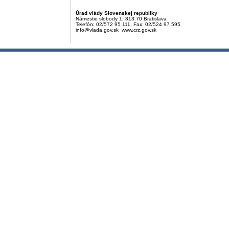
Úrad vlády Slovenskej republiky
Námestie slobody 1, 813 70 Bratislava
Telefón: 02/572 95 111, Fax: 02/524 97 595
info@vlada.gov.sk www.crz.gov.sk