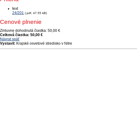
text
24/201
(.pdf, 47.55 kB)
Cenové plnenie
Zmluvne dohodnutá čiastka:
50,00 €
Celková čiastka:
50,00 €
Návrat späť
Vystavil:
Krajské osvetové stredisko v Nitre