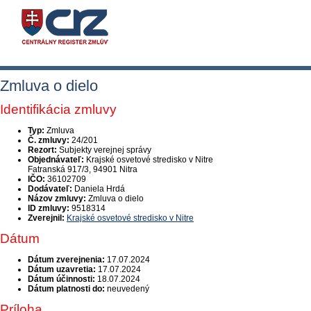
Zmluva o dielo
Identifikácia zmluvy
Typ:
Zmluva
Č. zmluvy:
24/201
Rezort:
Subjekty verejnej správy
Objednávateľ:
Krajské osvetové stredisko v Nitre
Fatranská 917/3, 94901 Nitra
IČO:
36102709
Dodávateľ:
Daniela Hrdá
Názov zmluvy:
Zmluva o dielo
ID zmluvy:
9518314
Zverejnil:
Krajské osvetové stredisko v Nitre
Dátum
Dátum zverejnenia:
17.07.2024
Dátum uzavretia:
17.07.2024
Dátum účinnosti:
18.07.2024
Dátum platnosti do:
neuvedený
Príloha