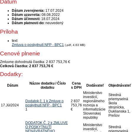
Dátum
Dátum zverejnenia:
17.07.2024
Dátum uzavretia:
08.08.2022
Dátum účinnosti:
18.07.2024
Dátum platnosti do:
neuvedený
Príloha
text
Zmluva o poskytnutí NFP - BPC1
(.pdf, 4.63 MB)
Cenové plnenie
Zmluvne dohodnutá čiastka:
2 837 753,76 €
Celková čiastka:
2 837 753,76 €
Dodatky:
Názov dodatku / Číslo
Cena
Dátum
Dodávateľ
Objednávateľ
dodatku
s DPH
Ministerstvo
Stredná
investícií,
priemyselná
Dodatok č. 1 k Zmluve o
2 837
regionálneho
škola
17.
Júl
2024
poskytnutí NFP - BPC1
753,76
rozvoja a
strojnícka,
1
€
informatizácie
Duklianska 1,
Slovenskej
Prešov
republiky
DODATOK Č. 2 k ZMLUVE
Ministerstvo
O POSKYTNUTÍ
Stredná
investícií,
NENÁVRATNÉHO
priemyselná