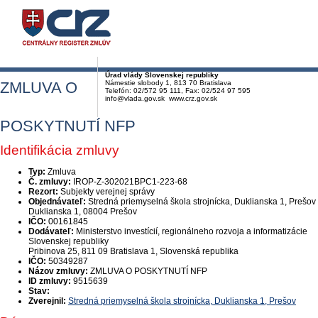
Úrad vlády Slovenskej republiky
ZMLUVA O
Námestie slobody 1, 813 70 Bratislava
Telefón: 02/572 95 111, Fax: 02/524 97 595
info@vlada.gov.sk www.crz.gov.sk
POSKYTNUTÍ NFP
Identifikácia zmluvy
Typ:
Zmluva
Č. zmluvy:
IROP-Z-302021BPC1-223-68
Rezort:
Subjekty verejnej správy
Objednávateľ:
Stredná priemyselná škola strojnícka, Duklianska 1, Prešov
Duklianska 1, 08004 Prešov
IČO:
00161845
Dodávateľ:
Ministerstvo investícií, regionálneho rozvoja a informatizácie
Slovenskej republiky
Pribinova 25, 811 09 Bratislava 1, Slovenská republika
IČO:
50349287
Názov zmluvy:
ZMLUVA O POSKYTNUTÍ NFP
ID zmluvy:
9515639
Stav:
Zverejnil:
Stredná priemyselná škola strojnícka, Duklianska 1, Prešov