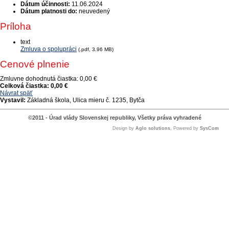
Dátum účinnosti:
11.06.2024
Dátum platnosti do:
neuvedený
Príloha
text
Zmluva o spolupráci
(.pdf, 3.96 MB)
Cenové plnenie
Zmluvne dohodnutá čiastka:
0,00 €
Celková čiastka:
0,00 €
Návrat späť
Vystavil:
Základná škola, Ulica mieru č. 1235, Bytča
©2011 - Úrad vlády Slovenskej republiky, Všetky práva vyhradené
Design by
Aglo solutions
, Powered by
SysCom