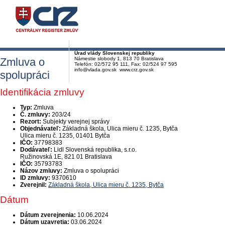
Úrad vlády Slovenskej republiky
Zmluva o
Námestie slobody 1, 813 70 Bratislava
Telefón: 02/572 95 111, Fax: 02/524 97 595
info@vlada.gov.sk www.crz.gov.sk
spolupráci
Identifikácia zmluvy
Typ:
Zmluva
Č. zmluvy:
203/24
Rezort:
Subjekty verejnej správy
Objednávateľ:
Základná škola, Ulica mieru č. 1235, Bytča
Ulica mieru č. 1235, 01401 Bytča
IČO:
37798383
Dodávateľ:
Lidl Slovenská republika, s.r.o.
Ružinovská 1E, 821 01 Bratislava
IČO:
35793783
Názov zmluvy:
Zmluva o spolupráci
ID zmluvy:
9370610
Zverejnil:
Základná škola, Ulica mieru č. 1235, Bytča
Dátum
Dátum zverejnenia:
10.06.2024
Dátum uzavretia:
03.06.2024