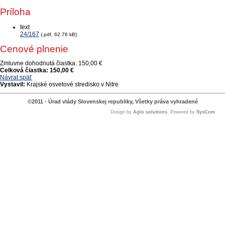
Príloha
text
24/167
(.pdf, 62.76 kB)
Cenové plnenie
Zmluvne dohodnutá čiastka:
150,00 €
Celková čiastka:
150,00 €
Návrat späť
Vystavil:
Krajské osvetové stredisko v Nitre
©2011 - Úrad vlády Slovenskej republiky, Všetky práva vyhradené
Design by
Aglo solutions
, Powered by
SysCom