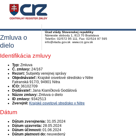
Úrad vlády Slovenskej republiky
Zmluva o
Námestie slobody 1, 813 70 Bratislava
Telefón: 02/572 95 111, Fax: 02/524 97 595
info@vlada.gov.sk www.crz.gov.sk
dielo
Identifikácia zmluvy
Typ:
Zmluva
Č. zmluvy:
24/167
Rezort:
Subjekty verejnej správy
Objednávateľ:
Krajské osvetové stredisko v Nitre
Fatranská 917/3, 94901 Nitra
IČO:
36102709
Dodávateľ:
Jana Kianičková Godálová
Názov zmluvy:
Zmluva o dielo
ID zmluvy:
9342513
Zverejnil:
Krajské osvetové stredisko v Nitre
Dátum
Dátum zverejnenia:
31.05.2024
Dátum uzavretia:
28.05.2024
Dátum účinnosti:
01.06.2024
Dátum platnosti do:
neuvedený