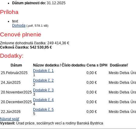
Dátum platnosti do:
31.12.2025
Príloha
text
Dohoda
(.pdf, 578.1 kB)
Cenové plnenie
Zmluvne dohodnutá čiastka:
249 414,36 €
Celková čiastka:
542 530,95 €
Dodatky:
Dátum
Názov dodatku / Číslo dodatku
Cena s DPH
Dodávateľ
Dodatok č. 1
25.
Február
2025
0,00 €
Mesto Detva
Úra
1
Dodatok č. 2
24.
Jún
2025
0,00 €
Mesto Detva
Úra
2
Dodatok č. 3
20.
November
2025
0,00 €
Mesto Detva
Úra
3
Dodatok č. 4
20.
December
2025
0,00 €
Mesto Detva
Úra
4
Dodatok č. 5
22.
Jún
2026
0,00 €
Mesto Detva
Úra
5
Návrat späť
Vystavil:
Úrad práce, sociálnych vecí a rodiny Banská Bystrica