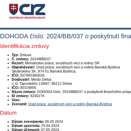
DOHODA číslo: 2024/BB/037 o poskytnutí fina
Identifikácia zmluvy
Typ:
Zmluva
Č. zmluvy:
2024/BB/037
Rezort:
Ministerstvo práce, sociálnych vecí a rodiny SR
Objednávateľ:
Úrad práce, sociálnych vecí a rodiny Banská Bystrica
Skuteckého 39 , 974 01 Banská Bystrica,
IČO:
307945360026
Dodávateľ:
Mesto Detva
J. G. Tajovského 1369/7, 96212 Detva
IČO:
00319805
Názov zmluvy:
DOHODA číslo: 2024/BB/037 o poskytnutí finančného prísp
ID zmluvy:
9240276
Stav:
Zverejnil:
Úrad práce, sociálnych vecí a rodiny Banská Bystrica
Dátum
Dátum zverejnenia:
06.05.2024
Dátum uzavretia:
25.04.2024
Dátum účinnosti:
07.05.2024