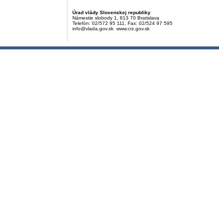
Úrad vlády Slovenskej republiky
Námestie slobody 1, 813 70 Bratislava
Telefón: 02/572 95 111, Fax: 02/524 97 595
info@vlada.gov.sk www.crz.gov.sk