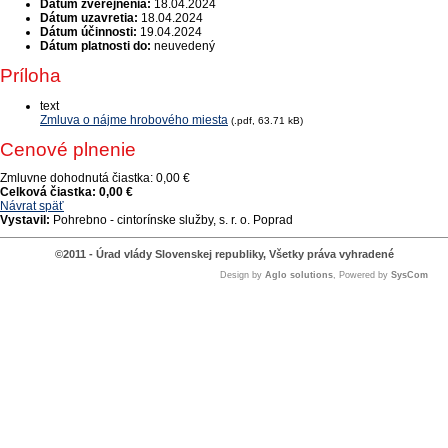
Dátum zverejnenia:
18.04.2024
Dátum uzavretia:
18.04.2024
Dátum účinnosti:
19.04.2024
Dátum platnosti do:
neuvedený
Príloha
text
Zmluva o nájme hrobového miesta
(.pdf, 63.71 kB)
Cenové plnenie
Zmluvne dohodnutá čiastka:
0,00 €
Celková čiastka:
0,00 €
Návrat späť
Vystavil:
Pohrebno - cintorínske služby, s. r. o. Poprad
©2011 - Úrad vlády Slovenskej republiky, Všetky práva vyhradené
Design by
Aglo solutions
, Powered by
SysCom