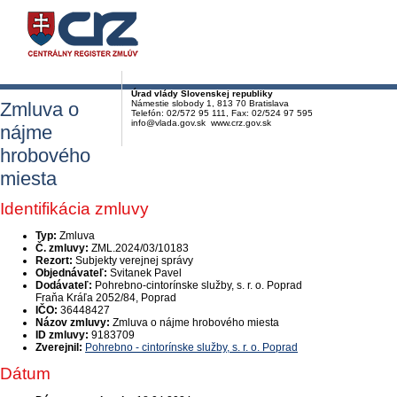
Úrad vlády Slovenskej republiky
Zmluva o
Námestie slobody 1, 813 70 Bratislava
Telefón: 02/572 95 111, Fax: 02/524 97 595
info@vlada.gov.sk www.crz.gov.sk
nájme
hrobového
miesta
Identifikácia zmluvy
Typ:
Zmluva
Č. zmluvy:
ZML.2024/03/10183
Rezort:
Subjekty verejnej správy
Objednávateľ:
Svitanek Pavel
Dodávateľ:
Pohrebno-cintorínske služby, s. r. o. Poprad
Fraňa Kráľa 2052/84, Poprad
IČO:
36448427
Názov zmluvy:
Zmluva o nájme hrobového miesta
ID zmluvy:
9183709
Zverejnil:
Pohrebno - cintorínske služby, s. r. o. Poprad
Dátum