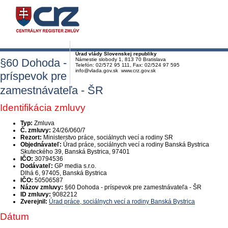
Úrad vlády Slovenskej republiky
§60 Dohoda -
Námestie slobody 1, 813 70 Bratislava
Telefón: 02/572 95 111, Fax: 02/524 97 595
info@vlada.gov.sk www.crz.gov.sk
príspevok pre
zamestnávateľa - ŠR
Identifikácia zmluvy
Typ:
Zmluva
Č. zmluvy:
24/26/060/7
Rezort:
Ministerstvo práce, sociálnych vecí a rodiny SR
Objednávateľ:
Úrad práce, sociálnych vecí a rodiny Banská Bystrica
Skuteckého 39, Banská Bystrica, 97401
IČO:
30794536
Dodávateľ:
GP media s.r.o.
Dlhá 6, 97405, Banská Bystrica
IČO:
50506587
Názov zmluvy:
§60 Dohoda - príspevok pre zamestnávateľa - ŠR
ID zmluvy:
9082212
Zverejnil:
Úrad práce, sociálnych vecí a rodiny Banská Bystrica
Dátum