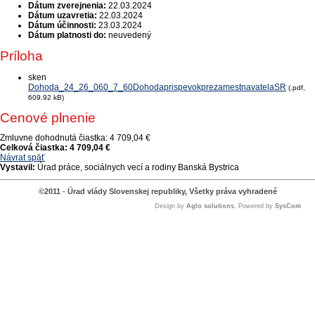
Dátum zverejnenia:
22.03.2024
Dátum uzavretia:
22.03.2024
Dátum účinnosti:
23.03.2024
Dátum platnosti do:
neuvedený
Príloha
sken
Dohoda_24_26_060_7_60DohodaprispevokprezamestnavatelaSR
(.pdf,
609.92 kB)
Cenové plnenie
Zmluvne dohodnutá čiastka:
4 709,04 €
Celková čiastka:
4 709,04 €
Návrat späť
Vystavil:
Úrad práce, sociálnych vecí a rodiny Banská Bystrica
©2011 - Úrad vlády Slovenskej republiky, Všetky práva vyhradené
Design by
Aglo solutions
, Powered by
SysCom