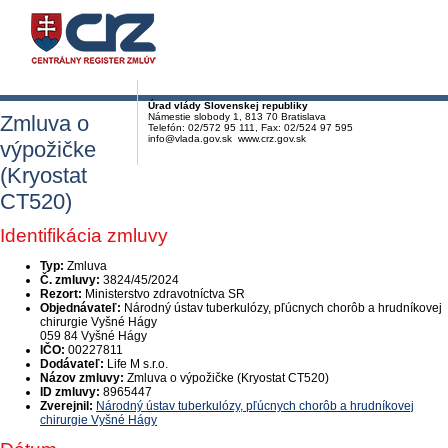
Úrad vlády Slovenskej republiky
Zmluva o
Námestie slobody 1, 813 70 Bratislava
Telefón: 02/572 95 111, Fax: 02/524 97 595
info@vlada.gov.sk www.crz.gov.sk
výpožičke
(Kryostat
CT520)
Identifikácia zmluvy
Typ:
Zmluva
Č. zmluvy:
3824/45/2024
Rezort:
Ministerstvo zdravotníctva SR
Objednávateľ:
Národný ústav tuberkulózy, pľúcnych chorôb a hrudníkovej
chirurgie Vyšné Hágy
059 84 Vyšné Hágy
IČO:
00227811
Dodávateľ:
Life M s.r.o.
Názov zmluvy:
Zmluva o výpožičke (Kryostat CT520)
ID zmluvy:
8965447
Zverejnil:
Národný ústav tuberkulózy, pľúcnych chorôb a hrudníkovej
chirurgie Vyšné Hágy