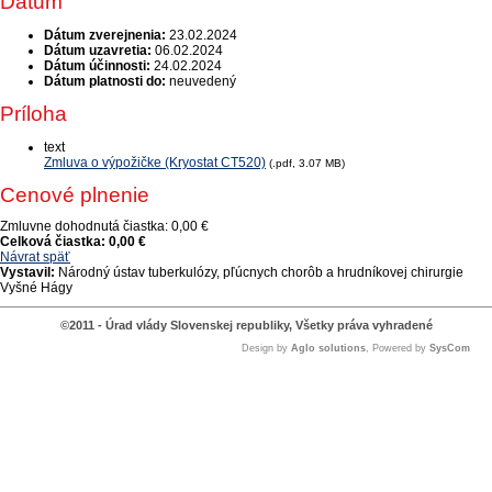
Dátum
Dátum zverejnenia:
23.02.2024
Dátum uzavretia:
06.02.2024
Dátum účinnosti:
24.02.2024
Dátum platnosti do:
neuvedený
Príloha
text
Zmluva o výpožičke (Kryostat CT520)
(.pdf, 3.07 MB)
Cenové plnenie
Zmluvne dohodnutá čiastka:
0,00 €
Celková čiastka:
0,00 €
Návrat späť
Vystavil:
Národný ústav tuberkulózy, pľúcnych chorôb a hrudníkovej chirurgie
Vyšné Hágy
©2011 - Úrad vlády Slovenskej republiky, Všetky práva vyhradené
Design by
Aglo solutions
, Powered by
SysCom