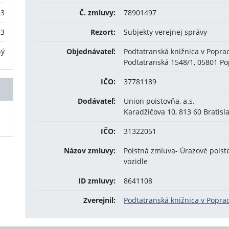
23
Č. zmluvy:
78901497
23
Rezort:
Subjekty verejnej správy
ný
Objednávateľ:
Podtatranská knižnica v Popra
Podtatranská 1548/1, 05801 P
IČO:
37781189
Dodávateľ:
Union poistovňa, a.s.
Karadžičova 10, 813 60 Bratisl
IČO:
31322051
Názov zmluvy:
Poistná zmluva- Úrazové pois
vozidle
ID zmluvy:
8641108
Zverejnil:
Podtatranská knižnica v Popra