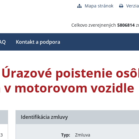
Mapa stránok
Verzia
Celkovo zverejnených
5806814
z
AQ
Kontakt a podpora
 Úrazové poistenie osô
 v motorovom vozidle
Identifikácia zmluvy
23
Typ:
Zmluva