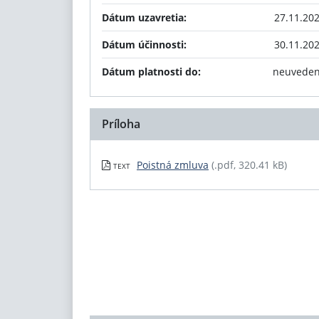
Dátum uzavretia:
27.11.20
Dátum účinnosti:
30.11.20
Dátum platnosti do:
neuvede
Príloha
Poistná zmluva
(.pdf, 320.41 kB)
TEXT