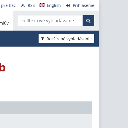
 pre tlač
RSS
English
Prihlásenie
mlúv
Rozšírené vyhľadávanie
b