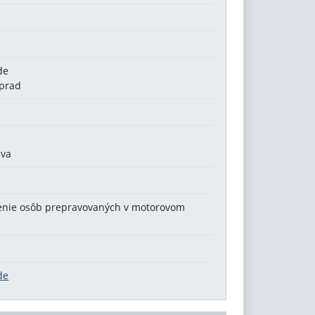
de
oprad
ava
tenie osôb prepravovaných v motorovom
de