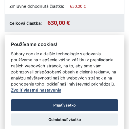
Zmluvne dohodnutá čiastka:
630,00 €
630,00 €
Celková čiastka:
Používame cookies!
Návrat späť
Súbory cookie a ďalšie technológie sledovania
používame na zlepšenie vášho zážitku z prehliadania
našich webových stránok, na to, aby sme vám
zobrazovali prispôsobený obsah a cielené reklamy, na
Vystavil:
Základná škola kpt. Jána Nálepku, Školská 2,
analýzu návštevnosti našich webových stránok a na
Stupava
pochopenie toho, odkiaľ naši návštevníci prichádzajú.
Zvoliť vlastné nastavenia
©
Úrad vlády SR
- Všetky práva vyhradené
Prijať všetko
Prehlásenie o prístupnosti
Zmluvy do 31.12.2010
Nastavenia cookies
Odmietnuť všetko
Tvorba stránok
: Aglo Solutions
Redakčný systém
: SysCom