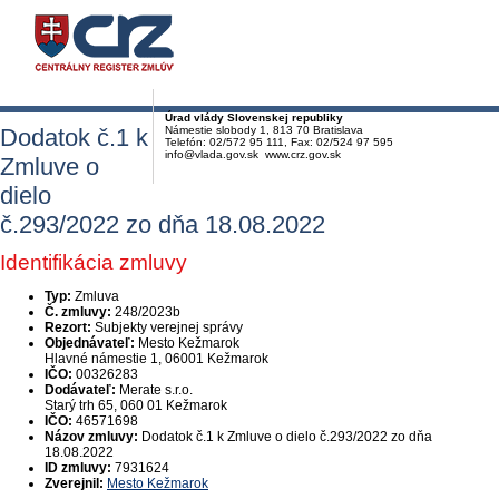
Úrad vlády Slovenskej republiky
Dodatok č.1 k
Námestie slobody 1, 813 70 Bratislava
Telefón: 02/572 95 111, Fax: 02/524 97 595
info@vlada.gov.sk www.crz.gov.sk
Zmluve o
dielo
č.293/2022 zo dňa 18.08.2022
Identifikácia zmluvy
Typ:
Zmluva
Č. zmluvy:
248/2023b
Rezort:
Subjekty verejnej správy
Objednávateľ:
Mesto Kežmarok
Hlavné námestie 1, 06001 Kežmarok
IČO:
00326283
Dodávateľ:
Merate s.r.o.
Starý trh 65, 060 01 Kežmarok
IČO:
46571698
Názov zmluvy:
Dodatok č.1 k Zmluve o dielo č.293/2022 zo dňa
18.08.2022
ID zmluvy:
7931624
Zverejnil:
Mesto Kežmarok