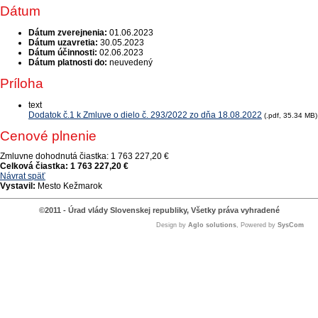
Dátum
Dátum zverejnenia:
01.06.2023
Dátum uzavretia:
30.05.2023
Dátum účinnosti:
02.06.2023
Dátum platnosti do:
neuvedený
Príloha
text
Dodatok č.1 k Zmluve o dielo č. 293/2022 zo dňa 18.08.2022
(.pdf, 35.34 MB)
Cenové plnenie
Zmluvne dohodnutá čiastka:
1 763 227,20 €
Celková čiastka:
1 763 227,20 €
Návrat späť
Vystavil:
Mesto Kežmarok
©2011 - Úrad vlády Slovenskej republiky, Všetky práva vyhradené
Design by
Aglo solutions
, Powered by
SysCom