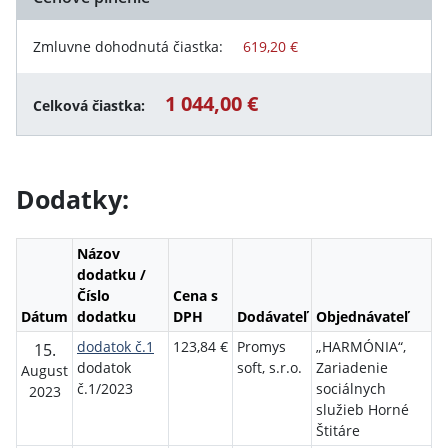
Zmluvne dohodnutá čiastka:
619,20 €
1 044,00 €
Celková čiastka:
Dodatky:
Názov
dodatku /
Číslo
Cena s
Dátum
dodatku
DPH
Dodávateľ
Objednávateľ
dodatok č.1
123,84 €
Promys
„HARMÓNIA“,
15.
dodatok
soft, s.r.o.
Zariadenie
August
č.1/2023
sociálnych
2023
služieb Horné
Štitáre