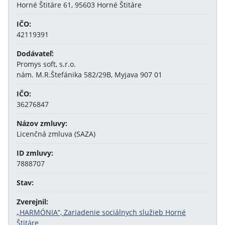
Horné Štitáre 61, 95603 Horné Štitáre
IČO:
42119391
Dodávateľ:
Promys soft, s.r.o.
nám. M.R.Štefánika 582/29B, Myjava 907 01
IČO:
36276847
Názov zmluvy:
Licenčná zmluva (SAZA)
ID zmluvy:
7888707
Stav:
Zverejnil:
„HARMÓNIA“, Zariadenie sociálnych služieb Horné
Štitáre