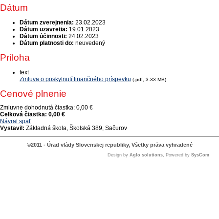
Dátum
Dátum zverejnenia:
23.02.2023
Dátum uzavretia:
19.01.2023
Dátum účinnosti:
24.02.2023
Dátum platnosti do:
neuvedený
Príloha
text
Zmluva o poskytnutí finančného príspevku
(.pdf, 3.33 MB)
Cenové plnenie
Zmluvne dohodnutá čiastka:
0,00 €
Celková čiastka:
0,00 €
Návrat späť
Vystavil:
Základná škola, Školská 389, Sačurov
©2011 - Úrad vlády Slovenskej republiky, Všetky práva vyhradené
Design by
Aglo solutions
, Powered by
SysCom