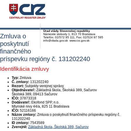
Úrad vlády Slovenskej republiky
Zmluva o
Námestie slobody 1, 813 70 Bratislava
Telefón: 02/572 95 111, Fax: 02/524 97 595
info@vlada.gov.sk www.crz.gov.sk
poskytnutí
finančného
príspevku regióny č. 131202240
Identifikácia zmluvy
Typ:
Zmluva
Č. zmluvy:
131202240
Rezort:
Subjekty verejnej správy
Objednávateľ:
Základná škola, Školská 389, Sačurov
Školská 389, 09413 Sačurov
IČO:
37873318
Dodávateľ:
Ekofond SPP, n.o.
Mlynské nivy 44/a, 825 11 Bratislava
IČO:
52116166
Názov zmluvy:
Zmluva o poskytnutí finančného príspevku regióny č.
131202240
ID zmluvy:
7543589
Zverejnil:
Základná škola, Školská 389, Sačurov