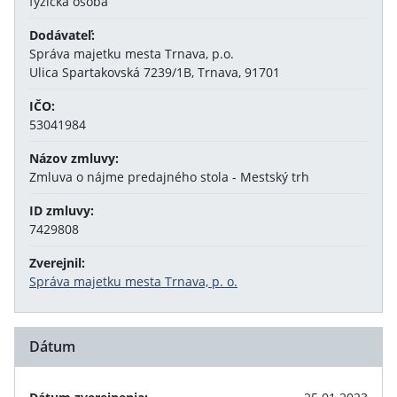
fyzická osoba
Dodávateľ:
Správa majetku mesta Trnava, p.o.
Ulica Spartakovská 7239/1B, Trnava, 91701
IČO:
53041984
Názov zmluvy:
Zmluva o nájme predajného stola - Mestský trh
ID zmluvy:
7429808
Zverejnil:
Správa majetku mesta Trnava, p. o.
Dátum