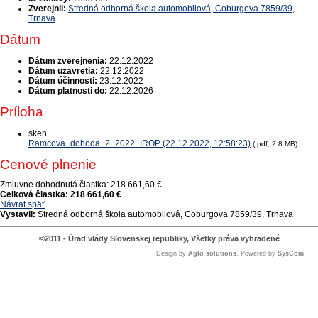
Zverejnil:
Stredná odborná škola automobilová, Coburgova 7859/39,
Trnava
Dátum
Dátum zverejnenia:
22.12.2022
Dátum uzavretia:
22.12.2022
Dátum účinnosti:
23.12.2022
Dátum platnosti do:
22.12.2026
Príloha
sken
Ramcova_dohoda_2_2022_IROP (22.12.2022, 12:58:23)
(.pdf, 2.8 MB)
Cenové plnenie
Zmluvne dohodnutá čiastka:
218 661,60 €
Celková čiastka:
218 661,60 €
Návrat späť
Vystavil:
Stredná odborná škola automobilová, Coburgova 7859/39, Trnava
©2011 - Úrad vlády Slovenskej republiky, Všetky práva vyhradené
Design by
Aglo solutions
, Powered by
SysCom