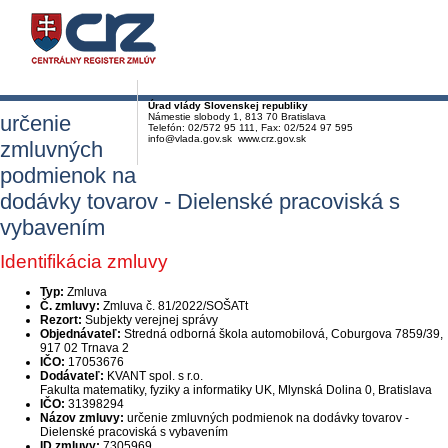
Úrad vlády Slovenskej republiky
určenie
Námestie slobody 1, 813 70 Bratislava
Telefón: 02/572 95 111, Fax: 02/524 97 595
info@vlada.gov.sk www.crz.gov.sk
zmluvných
podmienok na
dodávky tovarov - Dielenské pracoviská s
vybavením
Identifikácia zmluvy
Typ:
Zmluva
Č. zmluvy:
Zmluva č. 81/2022/SOŠATt
Rezort:
Subjekty verejnej správy
Objednávateľ:
Stredná odborná škola automobilová, Coburgova 7859/39,
917 02 Trnava 2
IČO:
17053676
Dodávateľ:
KVANT spol. s r.o.
Fakulta matematiky, fyziky a informatiky UK, Mlynská Dolina 0, Bratislava
IČO:
31398294
Názov zmluvy:
určenie zmluvných podmienok na dodávky tovarov -
Dielenské pracoviská s vybavením
ID zmluvy:
7305969