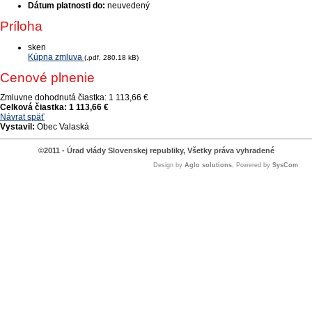
Dátum platnosti do:
neuvedený
Príloha
sken
Kúpna zmluva
(.pdf, 280.18 kB)
Cenové plnenie
Zmluvne dohodnutá čiastka:
1 113,66 €
Celková čiastka:
1 113,66 €
Návrat späť
Vystavil:
Obec Valaská
©2011 - Úrad vlády Slovenskej republiky, Všetky práva vyhradené
Design by
Aglo solutions
, Powered by
SysCom