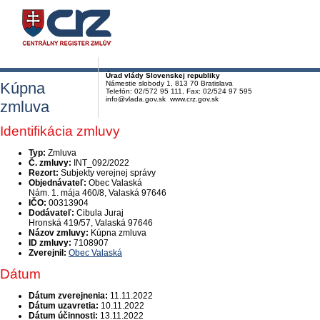
Úrad vlády Slovenskej republiky
Kúpna
Námestie slobody 1, 813 70 Bratislava
Telefón: 02/572 95 111, Fax: 02/524 97 595
info@vlada.gov.sk www.crz.gov.sk
zmluva
Identifikácia zmluvy
Typ:
Zmluva
Č. zmluvy:
INT_092/2022
Rezort:
Subjekty verejnej správy
Objednávateľ:
Obec Valaská
Nám. 1. mája 460/8, Valaská 97646
IČO:
00313904
Dodávateľ:
Cibula Juraj
Hronská 419/57, Valaská 97646
Názov zmluvy:
Kúpna zmluva
ID zmluvy:
7108907
Zverejnil:
Obec Valaská
Dátum
Dátum zverejnenia:
11.11.2022
Dátum uzavretia:
10.11.2022
Dátum účinnosti:
13.11.2022