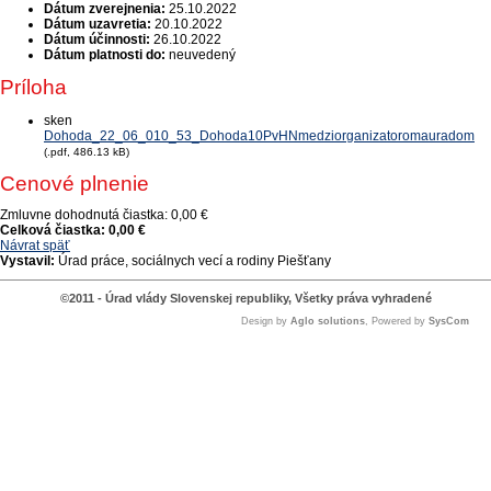
Dátum zverejnenia:
25.10.2022
Dátum uzavretia:
20.10.2022
Dátum účinnosti:
26.10.2022
Dátum platnosti do:
neuvedený
Príloha
sken
Dohoda_22_06_010_53_Dohoda10PvHNmedziorganizatoromauradom
(.pdf, 486.13 kB)
Cenové plnenie
Zmluvne dohodnutá čiastka:
0,00 €
Celková čiastka:
0,00 €
Návrat späť
Vystavil:
Úrad práce, sociálnych vecí a rodiny Piešťany
©2011 - Úrad vlády Slovenskej republiky, Všetky práva vyhradené
Design by
Aglo solutions
, Powered by
SysCom