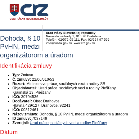
Úrad vlády Slovenskej republiky
Dohoda, § 10
Námestie slobody 1, 813 70 Bratislava
Telefón: 02/572 95 111, Fax: 02/524 97 595
info@vlada.gov.sk www.crz.gov.sk
PvHN, medzi
organizátorom a úradom
Identifikácia zmluvy
Typ:
Zmluva
Č. zmluvy:
22/06/010/53
Rezort:
Ministerstvo práce, sociálnych vecí a rodiny SR
Objednávateľ:
Úrad práce, sociálnych vecí a rodiny Piešťany
Krajinská 13, Piešťany
IČO:
30794536
Dodávateľ:
Obec Drahovce
Hlavná 429/127, Drahovce, 92241
IČO:
00312461
Názov zmluvy:
Dohoda, § 10 PvHN, medzi organizátorom a úradom
ID zmluvy:
7037149
Zverejnil:
Úrad práce, sociálnych vecí a rodiny Piešťany
Dátum