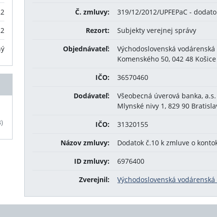
22
Č. zmluvy:
319/12/2012/UPFEPaC - dodatok
22
Rezort:
Subjekty verejnej správy
ný
Objednávateľ:
Východoslovenská vodárenská s
Komenského 50, 042 48 Košice
IČO:
36570460
Dodávateľ:
Všeobecná úverová banka, a.s.
Mlynské nivy 1, 829 90 Bratisl
)
IČO:
31320155
Názov zmluvy:
Dodatok č.10 k zmluve o kont
ID zmluvy:
6976400
Zverejnil:
Východoslovenská vodárenská s