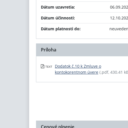
Dátum uzavretia:
06.09.20
Dátum účinnosti:
12.10.20
Dátum platnosti do:
neuvede
Príloha
Dodatok č.10 k Zmluve o
TEXT
kontokorentnom úvere
(.pdf, 430.41 kB
Cenové plnenie