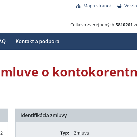
Mapa stránok
Verzia
Celkovo zverejnených
5810261
z
AQ
Kontakt a podpora
 zmluve o kontokorent
Identifikácia zmluvy
22
Typ:
Zmluva