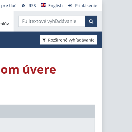
 pre tlač
RSS
English
Prihlásenie
mlúv
Rozšírené vyhľadávanie
nom úvere