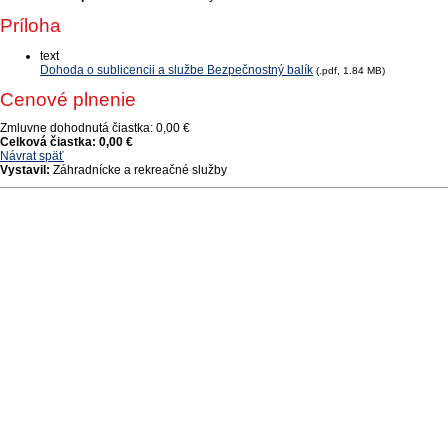
Príloha
text
Dohoda o sublicencii a službe Bezpečnostný balík
(.pdf, 1.84 MB)
Cenové plnenie
Zmluvne dohodnutá čiastka:
0,00 €
Celková čiastka:
0,00 €
Návrat späť
Vystavil:
Záhradnícke a rekreačné služby