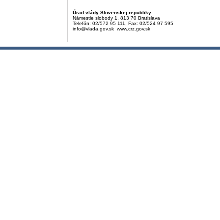
Úrad vlády Slovenskej republiky
Námestie slobody 1, 813 70 Bratislava
Telefón: 02/572 95 111, Fax: 02/524 97 595
info@vlada.gov.sk www.crz.gov.sk