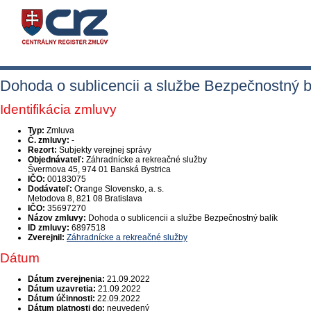
Dohoda o sublicencii a službe Bezpečnostný b
Identifikácia zmluvy
Typ:
Zmluva
Č. zmluvy:
-
Rezort:
Subjekty verejnej správy
Objednávateľ:
Záhradnícke a rekreačné služby
Švermova 45, 974 01 Banská Bystrica
IČO:
00183075
Dodávateľ:
Orange Slovensko, a. s.
Metodova 8, 821 08 Bratislava
IČO:
35697270
Názov zmluvy:
Dohoda o sublicencii a službe Bezpečnostný balík
ID zmluvy:
6897518
Zverejnil:
Záhradnícke a rekreačné služby
Dátum
Dátum zverejnenia:
21.09.2022
Dátum uzavretia:
21.09.2022
Dátum účinnosti:
22.09.2022
Dátum platnosti do:
neuvedený