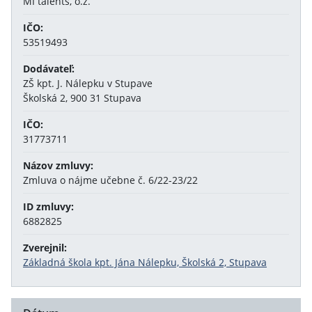
MI talents, o.z.
IČO:
53519493
Dodávateľ:
ZŠ kpt. J. Nálepku v Stupave
Školská 2, 900 31 Stupava
IČO:
31773711
Názov zmluvy:
Zmluva o nájme učebne č. 6/22-23/22
ID zmluvy:
6882825
Zverejnil:
Základná škola kpt. Jána Nálepku, Školská 2, Stupava