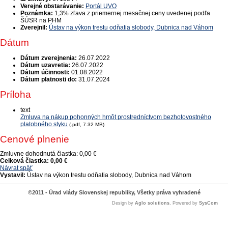
Verejné obstarávanie:
Portál UVO
Poznámka:
1,3% zľava z priemernej mesačnej ceny uvedenej podľa
ŠÚSR na PHM
Zverejnil:
Ústav na výkon trestu odňatia slobody, Dubnica nad Váhom
Dátum
Dátum zverejnenia:
26.07.2022
Dátum uzavretia:
26.07.2022
Dátum účinnosti:
01.08.2022
Dátum platnosti do:
31.07.2024
Príloha
text
Zmluva na nákup pohonných hmôt prostredníctvom bezhotovostného
platobného styku
(.pdf, 7.32 MB)
Cenové plnenie
Zmluvne dohodnutá čiastka:
0,00 €
Celková čiastka:
0,00 €
Návrat späť
Vystavil:
Ústav na výkon trestu odňatia slobody, Dubnica nad Váhom
©2011 - Úrad vlády Slovenskej republiky, Všetky práva vyhradené
Design by
Aglo solutions
, Powered by
SysCom