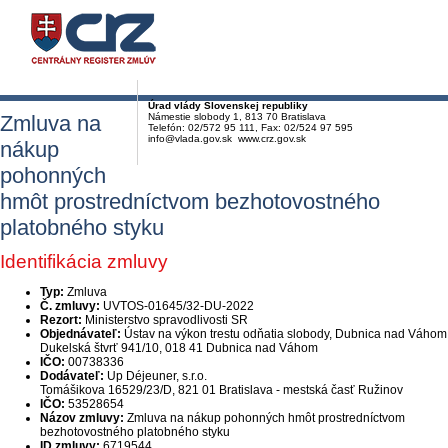
Úrad vlády Slovenskej republiky
Zmluva na
Námestie slobody 1, 813 70 Bratislava
Telefón: 02/572 95 111, Fax: 02/524 97 595
info@vlada.gov.sk www.crz.gov.sk
nákup
pohonných
hmôt prostredníctvom bezhotovostného
platobného styku
Identifikácia zmluvy
Typ:
Zmluva
Č. zmluvy:
UVTOS-01645/32-DU-2022
Rezort:
Ministerstvo spravodlivosti SR
Objednávateľ:
Ústav na výkon trestu odňatia slobody, Dubnica nad Váhom
Dukelská štvrť 941/10, 018 41 Dubnica nad Váhom
IČO:
00738336
Dodávateľ:
Up Déjeuner, s.r.o.
Tomášikova 16529/23/D, 821 01 Bratislava - mestská časť Ružinov
IČO:
53528654
Názov zmluvy:
Zmluva na nákup pohonných hmôt prostredníctvom
bezhotovostného platobného styku
ID zmluvy:
6719544