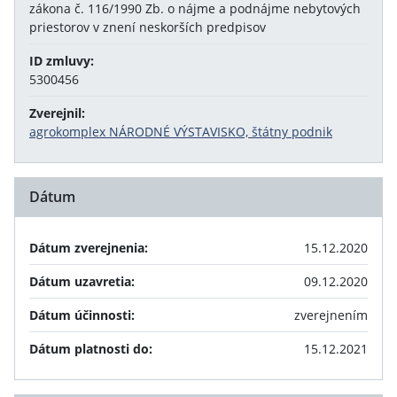
zákona č. 116/1990 Zb. o nájme a podnájme nebytových
priestorov v znení neskorších predpisov
ID zmluvy:
5300456
Zverejnil:
agrokomplex NÁRODNÉ VÝSTAVISKO, štátny podnik
Dátum
Dátum zverejnenia:
15.12.2020
Dátum uzavretia:
09.12.2020
Dátum účinnosti:
zverejnením
Dátum platnosti do:
15.12.2021