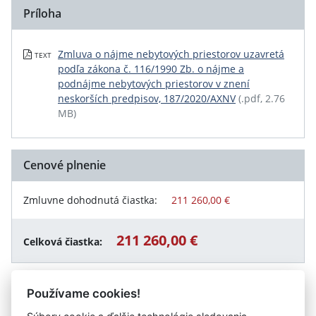
Príloha
Zmluva o nájme nebytových priestorov uzavretá
TEXT
podľa zákona č. 116/1990 Zb. o nájme a
podnájme nebytových priestorov v znení
neskorších predpisov, 187/2020/AXNV
(.pdf, 2.76
MB)
Cenové plnenie
Zmluvne dohodnutá čiastka:
211 260,00 €
211 260,00 €
Celková čiastka:
Používame cookies!
Návrat späť