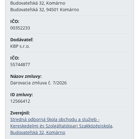
Budovateľská 32, Komárno
Budovateľská 32, 94501 Komárno
IČO:
00352233
Dodávateľ:
KBP s.r.o.
IČO:
55744877
Názov zmluvy:
Darovacia zmluva č. 7/2026
ID zmluvy:
12566412
Zverejnil:
Stredná odborná škola obchodu a služieb -
Kereskedelmi és Szolgáltatóipari Szakközépiskola,
Budovateľská 32, Komárno