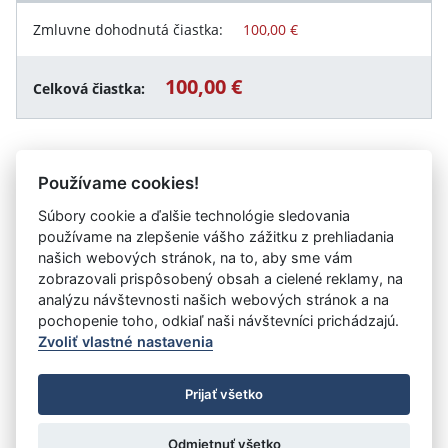
Zmluvne dohodnutá čiastka:
100,00 €
100,00 €
Celková čiastka:
Používame cookies!
Návrat späť
Súbory cookie a ďalšie technológie sledovania
používame na zlepšenie vášho zážitku z prehliadania
našich webových stránok, na to, aby sme vám
Vystavil:
Stredná odborná škola obchodu a služieb -
zobrazovali prispôsobený obsah a cielené reklamy, na
Kereskedelmi és Szolgáltatóipari Szakközépiskola,
analýzu návštevnosti našich webových stránok a na
Budovateľská 32, Komárno
pochopenie toho, odkiaľ naši návštevníci prichádzajú.
Zvoliť vlastné nastavenia
©
Úrad vlády SR
- Všetky práva vyhradené
Prijať všetko
Prehlásenie o prístupnosti
Zmluvy do 31.12.2010
Nastavenia cookies
Odmietnuť všetko