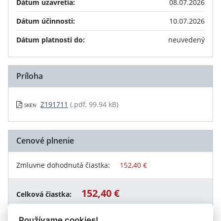
Dátum uzavretia:
08.07.2026
Dátum účinnosti:
10.07.2026
Dátum platnosti do:
neuvedený
Príloha
Z191711
(.pdf, 99.94 kB)
SKEN
Cenové plnenie
Zmluvne dohodnutá čiastka:
152,40 €
152,40 €
Celková čiastka:
Používame cookies!