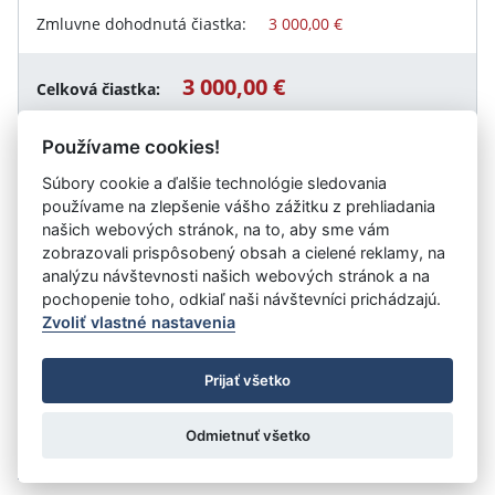
Zmluvne dohodnutá čiastka:
3 000,00 €
3 000,00 €
Celková čiastka:
Používame cookies!
Súbory cookie a ďalšie technológie sledovania
Návrat späť
používame na zlepšenie vášho zážitku z prehliadania
našich webových stránok, na to, aby sme vám
zobrazovali prispôsobený obsah a cielené reklamy, na
analýzu návštevnosti našich webových stránok a na
Vystavil:
Centrum pre deti a rodiny Veľké Kapušany
pochopenie toho, odkiaľ naši návštevníci prichádzajú.
Zvoliť vlastné nastavenia
©
Úrad vlády SR
- Všetky práva vyhradené
Prijať všetko
Prehlásenie o prístupnosti
Zmluvy do 31.12.2010
Nastavenia cookies
Odmietnuť všetko
Tvorba stránok
: Aglo Solutions
Redakčný systém
: SysCom