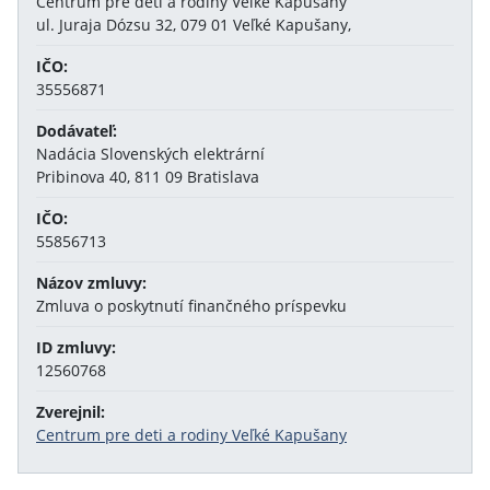
Centrum pre deti a rodiny Veľké Kapušany
ul. Juraja Dózsu 32, 079 01 Veľké Kapušany,
IČO:
35556871
Dodávateľ:
Nadácia Slovenských elektrární
Pribinova 40, 811 09 Bratislava
IČO:
55856713
Názov zmluvy:
Zmluva o poskytnutí finančného príspevku
ID zmluvy:
12560768
Zverejnil:
Centrum pre deti a rodiny Veľké Kapušany