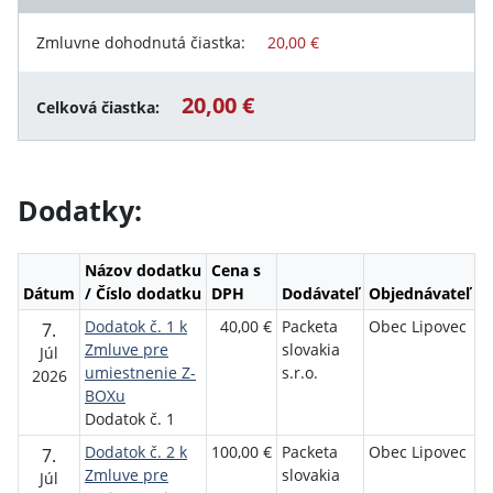
Zmluvne dohodnutá čiastka:
20,00 €
20,00 €
Celková čiastka:
Dodatky:
Názov dodatku
Cena s
Dátum
/ Číslo dodatku
DPH
Dodávateľ
Objednávateľ
Dodatok č. 1 k
40,00 €
Packeta
Obec Lipovec
7.
Zmluve pre
slovakia
Júl
umiestnenie Z-
s.r.o.
2026
BOXu
Dodatok č. 1
Dodatok č. 2 k
100,00 €
Packeta
Obec Lipovec
7.
Zmluve pre
slovakia
Júl