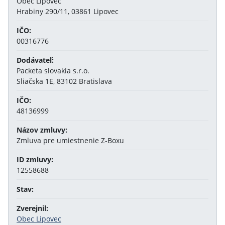
Obec Lipovec
Hrabiny 290/11, 03861 Lipovec
IČO:
00316776
Dodávateľ:
Packeta slovakia s.r.o.
Sliačska 1E, 83102 Bratislava
IČO:
48136999
Názov zmluvy:
Zmluva pre umiestnenie Z-Boxu
ID zmluvy:
12558688
Stav:
Zverejnil:
Obec Lipovec