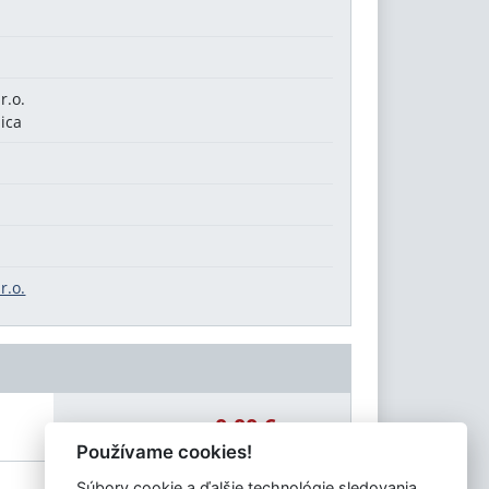
r.o.
ica
r.o.
0,00 €
Celková čiastka:
Používame cookies!
Súbory cookie a ďalšie technológie sledovania