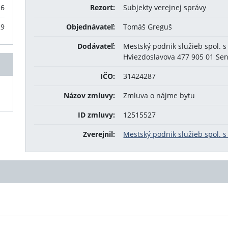
26
Rezort:
Subjekty verejnej správy
29
Objednávateľ:
Tomáš Greguš
Dodávateľ:
Mestský podnik služieb spol. s 
Hviezdoslavova 477 905 01 Sen
IČO:
31424287
Názov zmluvy:
Zmluva o nájme bytu
ID zmluvy:
12515527
Zverejnil:
Mestský podnik služieb spol. s 