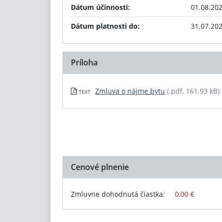
Dátum účinnosti:
01.08.20
Dátum platnosti do:
31.07.20
Príloha
Zmluva o nájme bytu
(.pdf, 161.93 kB)
TEXT
Cenové plnenie
Zmluvne dohodnutá čiastka:
0,00 €