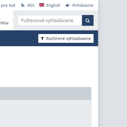
 pre tlač
RSS
English
Prihlásenie
mlúv
Rozšírené vyhľadávanie