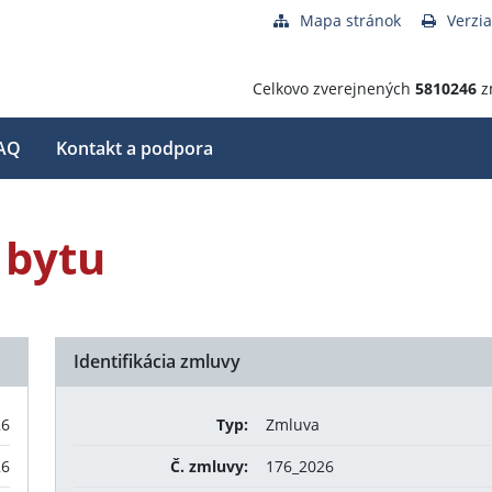
Mapa stránok
Verzia
Celkovo zverejnených
5810246
z
AQ
Kontakt a podpora
 bytu
Identifikácia zmluvy
26
Typ:
Zmluva
26
Č. zmluvy:
176_2026