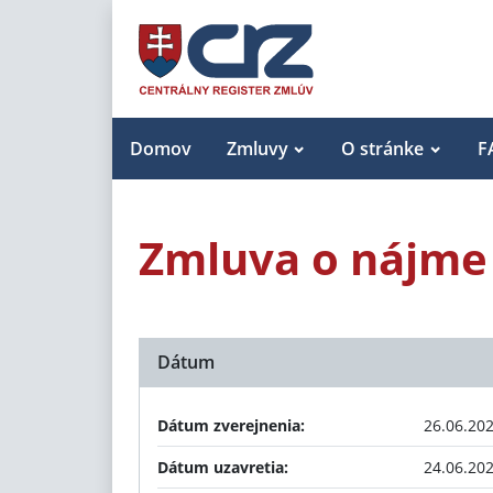
Domov
Zmluvy
O stránke
F
Zmluva o nájme
Dátum
Dátum zverejnenia:
26.06.20
Dátum uzavretia:
24.06.20