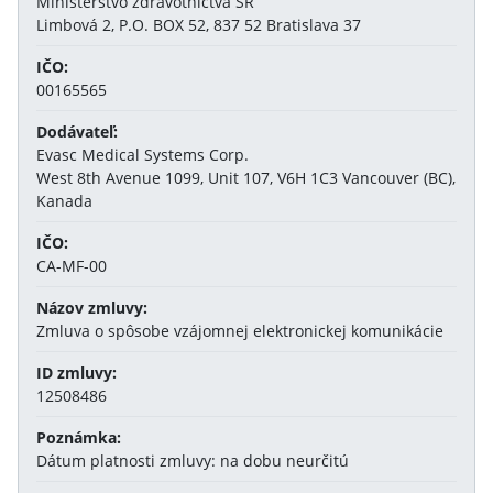
Ministerstvo zdravotníctva SR
Limbová 2, P.O. BOX 52, 837 52 Bratislava 37
IČO:
00165565
Dodávateľ:
Evasc Medical Systems Corp.
West 8th Avenue 1099, Unit 107, V6H 1C3 Vancouver (BC),
Kanada
IČO:
CA-MF-00
Názov zmluvy:
Zmluva o spôsobe vzájomnej elektronickej komunikácie
ID zmluvy:
12508486
Poznámka:
Dátum platnosti zmluvy: na dobu neurčitú