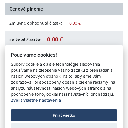
Cenové plnenie
Zmluvne dohodnutá čiastka:
0,00 €
0,00 €
Celková čiastka:
Používame cookies!
Súbory cookie a ďalšie technológie sledovania
Návrat späť
používame na zlepšenie vášho zážitku z prehliadania
našich webových stránok, na to, aby sme vám
zobrazovali prispôsobený obsah a cielené reklamy, na
analýzu návštevnosti našich webových stránok a na
Vystavil:
Ministerstvo zdravotníctva SR
pochopenie toho, odkiaľ naši návštevníci prichádzajú.
Zvoliť vlastné nastavenia
©
Úrad vlády SR
- Všetky práva vyhradené
Prijať všetko
Prehlásenie o prístupnosti
Zmluvy do 31.12.2010
Nastavenia cookies