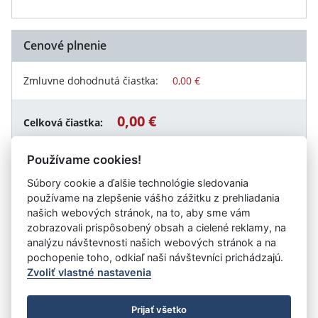
Cenové plnenie
Zmluvne dohodnutá čiastka:
0,00 €
0,00 €
Celková čiastka:
Používame cookies!
Súbory cookie a ďalšie technológie sledovania
Návrat späť
používame na zlepšenie vášho zážitku z prehliadania
našich webových stránok, na to, aby sme vám
zobrazovali prispôsobený obsah a cielené reklamy, na
analýzu návštevnosti našich webových stránok a na
Vystavil:
Mestský podnik služieb spol. s r.o.
pochopenie toho, odkiaľ naši návštevníci prichádzajú.
Zvoliť vlastné nastavenia
©
Úrad vlády SR
- Všetky práva vyhradené
Prijať všetko
Prehlásenie o prístupnosti
Zmluvy do 31.12.2010