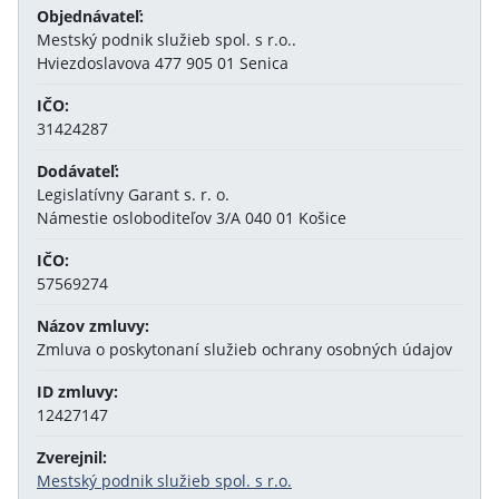
Objednávateľ:
Mestský podnik služieb spol. s r.o..
Hviezdoslavova 477 905 01 Senica
IČO:
31424287
Dodávateľ:
Legislatívny Garant s. r. o.
Námestie osloboditeľov 3/A 040 01 Košice
IČO:
57569274
Názov zmluvy:
Zmluva o poskytonaní služieb ochrany osobných údajov
ID zmluvy:
12427147
Zverejnil:
Mestský podnik služieb spol. s r.o.