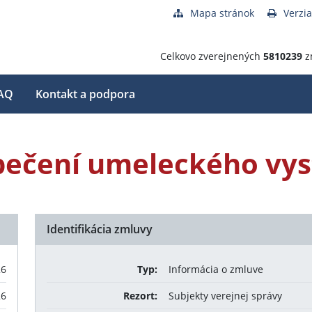
Mapa stránok
Verzia
Celkovo zverejnených
5810239
z
AQ
Kontakt a podpora
pečení umeleckého vys
Identifikácia zmluvy
26
Typ:
Informácia o zmluve
26
Rezort:
Subjekty verejnej správy