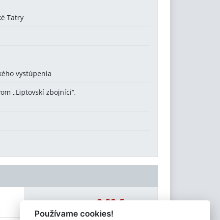
ké Tatry
kého vystúpenia
 ,,Liptovskí zbojníci“,
0,00 €
Celková čiastka:
Používame cookies!