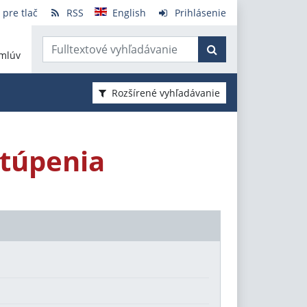
 pre tlač
RSS
English
Prihlásenie
mlúv
Rozšírené vyhľadávanie
túpenia