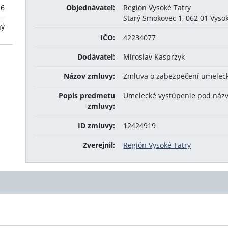
26
Objednávateľ:
Región Vysoké Tatry
Starý Smokovec 1, 062 01 Vyso
ný
IČO:
42234077
Dodávateľ:
Miroslav Kasprzyk
Názov zmluvy:
Zmluva o zabezpečení umelec
Popis predmetu
Umelecké vystúpenie pod názvom
zmluvy:
ID zmluvy:
12424919
Zverejnil:
Región Vysoké Tatry