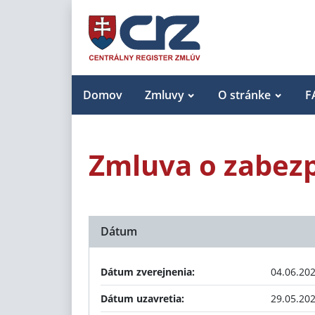
Domov
Zmluvy
O stránke
F
Zmluva o zabez
Dátum
Dátum zverejnenia:
04.06.20
Dátum uzavretia:
29.05.20