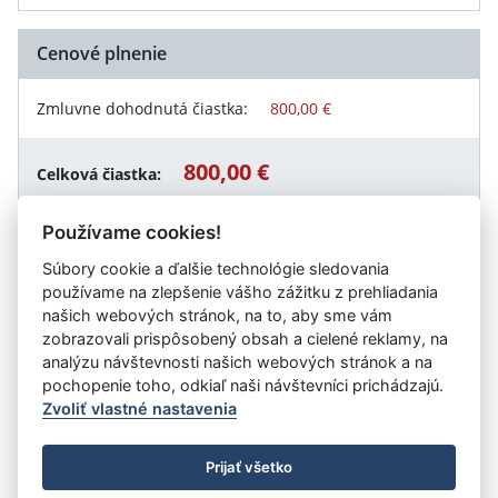
Cenové plnenie
Zmluvne dohodnutá čiastka:
800,00 €
800,00 €
Celková čiastka:
Používame cookies!
Súbory cookie a ďalšie technológie sledovania
Návrat späť
používame na zlepšenie vášho zážitku z prehliadania
našich webových stránok, na to, aby sme vám
zobrazovali prispôsobený obsah a cielené reklamy, na
analýzu návštevnosti našich webových stránok a na
Vystavil:
Trnavský samosprávny kraj
pochopenie toho, odkiaľ naši návštevníci prichádzajú.
Zvoliť vlastné nastavenia
©
Úrad vlády SR
- Všetky práva vyhradené
Prijať všetko
Prehlásenie o prístupnosti
Zmluvy do 31.12.2010
Nastavenia cookies