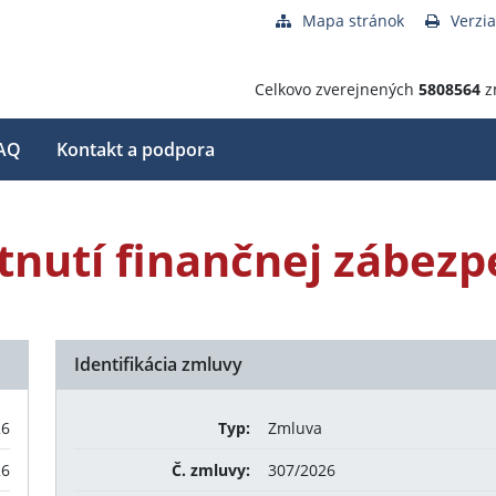
Mapa stránok
Verzia
Celkovo zverejnených
5808564
z
AQ
Kontakt a podpora
nutí finančnej zábezp
Identifikácia zmluvy
26
Typ:
Zmluva
26
Č. zmluvy:
307/2026