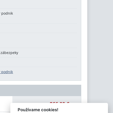
ý podnik
j zábezpeky
ý podnik
266,00 €
Celková čiastka:
Používame cookies!