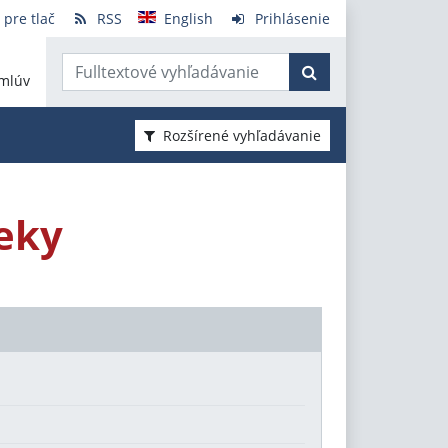
 pre tlač
RSS
English
Prihlásenie
mlúv
Rozšírené vyhľadávanie
eky