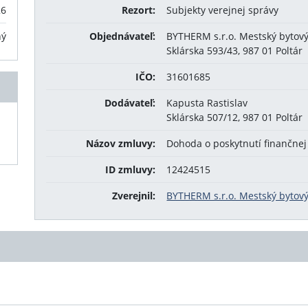
26
Rezort:
Subjekty verejnej správy
ný
Objednávateľ:
BYTHERM s.r.o. Mestský bytov
Sklárska 593/43, 987 01 Poltár
IČO:
31601685
Dodávateľ:
Kapusta Rastislav
Sklárska 507/12, 987 01 Poltár
Názov zmluvy:
Dohoda o poskytnutí finančne
ID zmluvy:
12424515
Zverejnil:
BYTHERM s.r.o. Mestský bytov