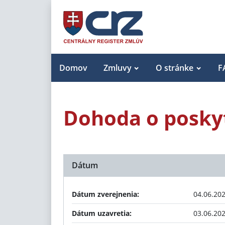
Domov
Zmluvy
O stránke
F
Dohoda o poskyt
Dátum
Dátum zverejnenia:
04.06.20
Dátum uzavretia:
03.06.20