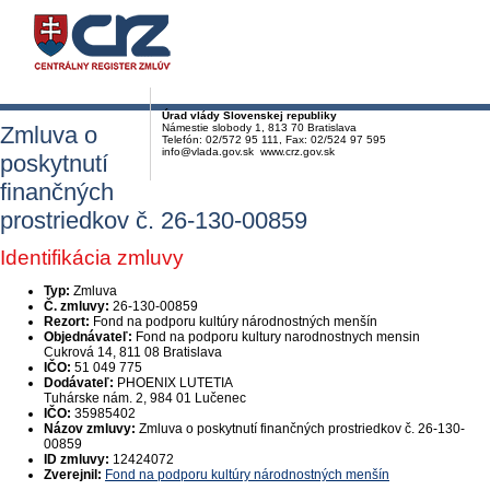
Úrad vlády Slovenskej republiky
Zmluva o
Námestie slobody 1, 813 70 Bratislava
Telefón: 02/572 95 111, Fax: 02/524 97 595
info@vlada.gov.sk www.crz.gov.sk
poskytnutí
finančných
prostriedkov č. 26-130-00859
Identifikácia zmluvy
Typ:
Zmluva
Č. zmluvy:
26-130-00859
Rezort:
Fond na podporu kultúry národnostných menšín
Objednávateľ:
Fond na podporu kultury narodnostnych mensin
Cukrová 14, 811 08 Bratislava
IČO:
51 049 775
Dodávateľ:
PHOENIX LUTETIA
Tuhárske nám. 2, 984 01 Lučenec
IČO:
35985402
Názov zmluvy:
Zmluva o poskytnutí finančných prostriedkov č. 26-130-
00859
ID zmluvy:
12424072
Zverejnil:
Fond na podporu kultúry národnostných menšín