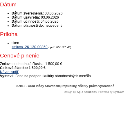
Dátum
Dátum zverejnenia:
03.06.2026
Dátum uzavretia:
03.06.2026
Dátum účinnosti:
04.06.2026
Dátum platnosti do:
neuvedený
Príloha
sken
zmluva_26-130-00859
(.pdf, 658.37 kB)
Cenové plnenie
Zmluvne dohodnutá čiastka:
1 500,00 €
Celková čiastka:
1 500,00 €
Návrat späť
Vystavil:
Fond na podporu kultúry národnostných menšín
©2011 - Úrad vlády Slovenskej republiky, Všetky práva vyhradené
Design by
Aglo solutions
, Powered by
SysCom