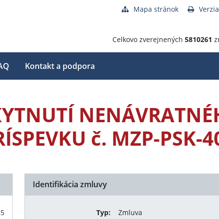
Mapa stránok
Verzia
Celkovo zverejnených
5810261
z
AQ
Kontakt a podpora
KYTNUTÍ NENÁVRATNÉ
ÍSPEVKU č. MZP-PSK-4
Identifikácia zmluvy
25
Typ:
Zmluva