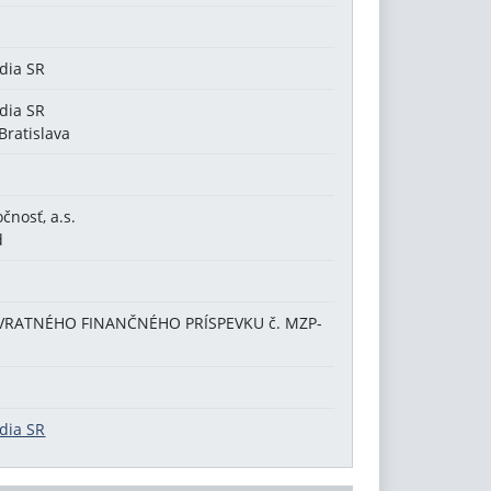
edia SR
edia SR
Bratislava
čnosť, a.s.
d
RATNÉHO FINANČNÉHO PRÍSPEVKU č. MZP-
edia SR