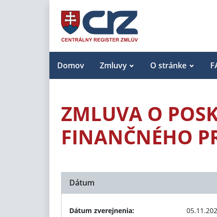
Domov
Zmluvy
O stránke
F
ZMLUVA O POS
FINANČNÉHO PR
Dátum
Dátum zverejnenia:
05.11.20