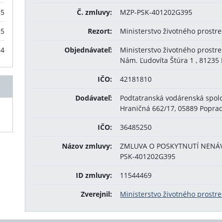
25
Č. zmluvy:
MZP-PSK-401202G395
25
Rezort:
Ministerstvo životného prostr
34
Objednávateľ:
Ministerstvo životného prostr
Nám. Ľudovíta Štúra 1 , 81235 
IČO:
42181810
Dodávateľ:
Podtatranská vodárenská spolo
Hraničná 662/17, 05889 Popra
IČO:
36485250
Názov zmluvy:
ZMLUVA O POSKYTNUTÍ NENÁV
PSK-401202G395
ID zmluvy:
11544469
Zverejnil:
Ministerstvo životného prostr