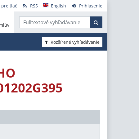
 pre tlač
RSS
English
Prihlásenie
mlúv
Rozšírené vyhľadávanie
HO
01202G395