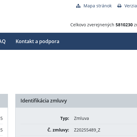
Mapa stránok
Verzia
Celkovo zverejnených
5810230
z
AQ
Kontakt a podpora
Identifikácia zmluvy
25
Typ:
Zmluva
25
Č. zmluvy:
Z20255489_Z