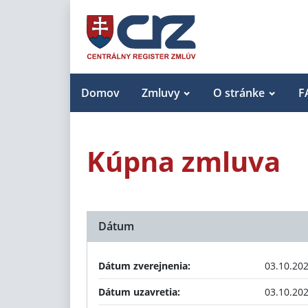
Domov
Zmluvy
O stránke
F
Kúpna zmluva
Dátum
Dátum zverejnenia:
03.10.20
Dátum uzavretia:
03.10.20