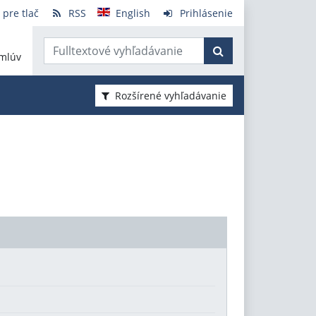
 pre tlač
RSS
English
Prihlásenie
mlúv
Rozšírené vyhľadávanie