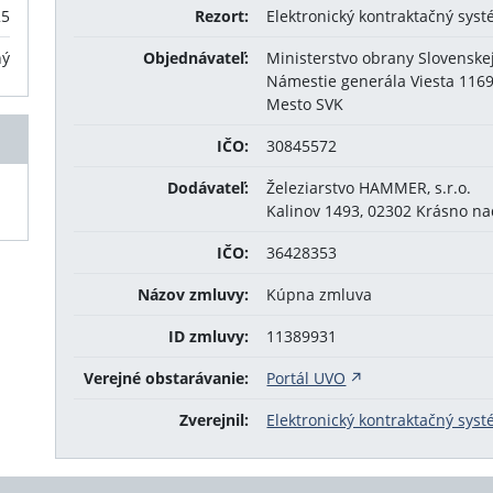
25
Rezort:
Elektronický kontraktačný sys
ný
Objednávateľ:
Ministerstvo obrany Slovenske
Námestie generála Viesta 1169
Mesto SVK
IČO:
30845572
Dodávateľ:
Železiarstvo HAMMER, s.r.o.
Kalinov 1493, 02302 Krásno n
IČO:
36428353
Názov zmluvy:
Kúpna zmluva
ID zmluvy:
11389931
Verejné obstarávanie:
Portál UVO
Zverejnil:
Elektronický kontraktačný sys