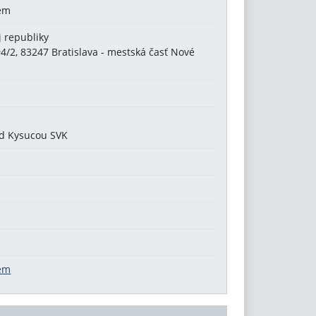
tém
j republiky
4/2, 83247 Bratislava - mestská časť Nové
ad Kysucou SVK
tém