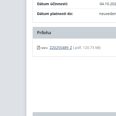
Dátum účinnosti:
04.10.20
Dátum platnosti do:
neuvede
Príloha
Z20255489_Z
(.pdf, 120.73 kB)
SKEN